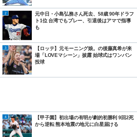
2
元中日・小島弘務さん死去、58歳 90年ドラフ
ト1位 台湾でもプレー、引退後はアマで指導
も
3
【ロッテ】元モーニング娘。の後藤真希が来
場「LOVEマシーン」披露 始球式はワンバン
投球
4
【甲子園】初出場の有明が劇的初勝利 9回2死
から逆転 熊本地震の地元に白星届ける