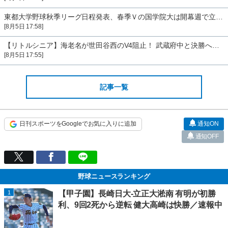
東都大学野球秋季リーグ日程発表、春季Ｖの国学院大は開幕週で立正大と対戦
[8月5日 17:58]
【リトルシニア】海老名が世田谷西のV4阻止！ 武蔵府中と決勝へ／日本選手権準決勝
[8月5日 17:55]
記事一覧
日刊スポーツをGoogleでお気に入りに追加
通知ON
通知OFF
野球ニュースランキング
1
【甲子園】長崎日大-立正大淞南 有明が初勝
利、9回2死から逆転 健大高崎は快勝／速報中