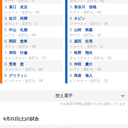
サード・
左打ち
・5
セカンド・
左打ち
・62
3.
泉口 友汰
3.
長谷川 信哉
ショート・
左打ち
・35
ライト・
右打ち
・63
4.
吉川 尚輝
4.
ネビン
セカンド・
左打ち
・2
ファースト・
右打ち
・26
5.
中山 礼都
5.
山村 崇嘉
レフト・
左打ち
・40
サード・
左打ち
・32
6.
岡田 悠希
6.
源田 壮亮
ライト・
左打ち
・38
ショート・
左打ち
・6
7.
岸田 行倫
7.
牧野 翔矢
キャッチャー・
右打ち
・27
キャッチャー・
左打ち
・53
8.
荒巻 悠
8.
仲田 慶介
ファースト・
左打ち
・60
レフト・
両打ち
・00
9.
グリフィン
9.
與座 海人
ピッチャー・
左打ち
・29
ピッチャー・
右打ち
・15
控え選手
※出場済の情報は最新のものを反映しています
6月21日(土)の試合