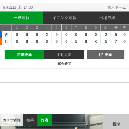
6月21日(土) 14:00
東京ドーム
一球速報
イニング速報
出場成績
1
2
3
4
5
6
7
8
9
計
安
失
西
0
0
0
2
0
0
0
0
0
2
5
0
巨
0
0
0
0
0
0
5
0
X
5
7
0
自動更新
手動更新
更新
試合終了
投手
打者
カメラ切替
投球