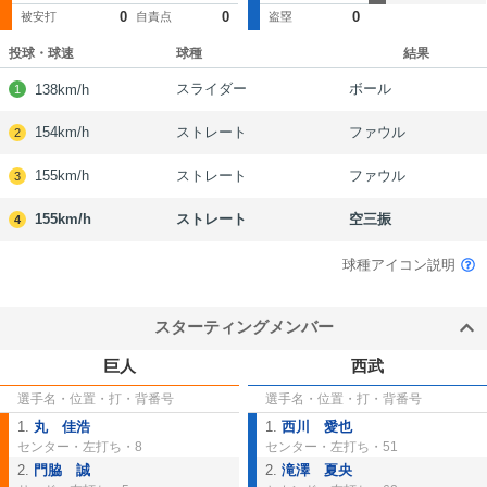
0
0
0
被安打
自責点
盗塁
投球・球速
球種
結果
スライダー
ボール
138km/h
1
154km/h
ストレート
ファウル
2
155km/h
ストレート
ファウル
3
155km/h
ストレート
空三振
4
球種アイコン説明
スターティングメンバー
巨人
西武
選手名・位置・打・背番号
選手名・位置・打・背番号
1.
丸 佳浩
1.
西川 愛也
センター・
左打ち
・8
センター・
左打ち
・51
2.
門脇 誠
2.
滝澤 夏央