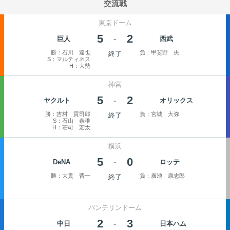
交流戦
東京ドーム
5
2
-
巨人
西武
勝：石川 達也
負：甲斐野 央
終了
S：マルティネス
H：大勢
神宮
5
2
-
ヤクルト
オリックス
勝：吉村 貢司郎
負：宮城 大弥
終了
S：石山 泰稚
H：荘司 宏太
横浜
5
0
-
ロッテ
DeNA
勝：大貫 晋一
負：廣池 康志郎
終了
バンテリンドーム
2
3
-
中日
日本ハム