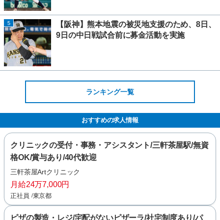
5
【阪神】熊本地震の被災地支援のため、8日、
9日の中日戦試合前に募金活動を実施
ランキング一覧
おすすめの求人情報
クリニックの受付・事務・アシスタント/三軒茶屋駅/無資
格OK/賞与あり/40代歓迎
三軒茶屋Artクリニック
月給24万7,000円
正社員
東京都
ピザの製造・レジ/宅配がないピザーラ/社宅制度あり/パ