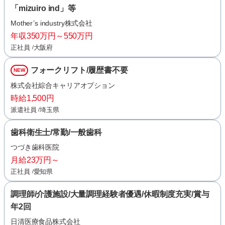
「mizuiro ind」等
Mother’s industry株式会社
年収350万円～550万円
正社員
大阪府
フォークリフト/履歴書不要
NEW
株式会社綜合キャリアオプション
時給1,500円
派遣社員
埼玉県
歯科衛生士/常勤/一般歯科
つづき歯科医院
月給23万円～
正社員
愛知県
調理師/介護施設/大量調理経験者優遇/休暇制度充実/賞与
年2回
日清医療食品株式会社