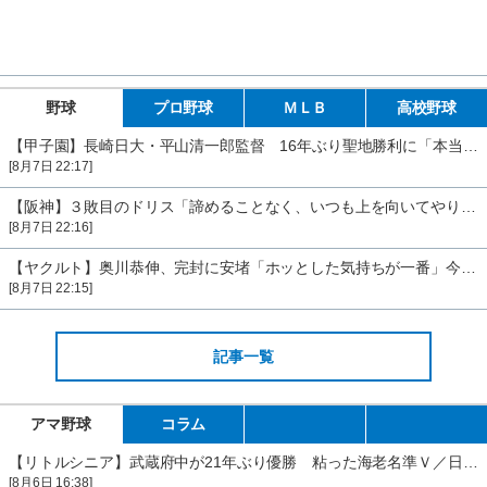
野球
プロ野球
ＭＬＢ
高校野球
【甲子園】長崎日大・平山清一郎監督 16年ぶり聖地勝利に「本当に長かった」
[8月7日 22:17]
【阪神】３敗目のドリス「諦めることなく、いつも上を向いてやりたい」痛恨３失点も前向く
[8月7日 22:16]
【ヤクルト】奥川恭伸、完封に安堵「ホッとした気持ちが一番」今季初のＢクラス転落まぬがれる
[8月7日 22:15]
記事一覧
アマ野球
コラム
【リトルシニア】武蔵府中が21年ぶり優勝 粘った海老名準Ｖ／日本選手権
[8月6日 16:38]