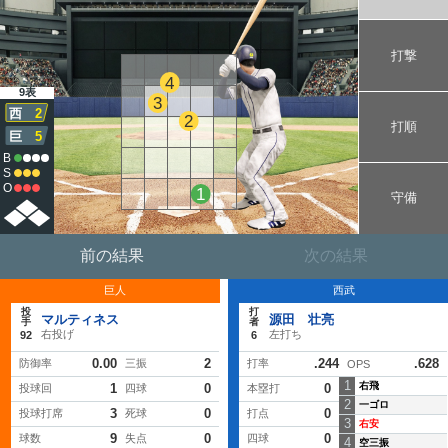
打撃
4
9表
3
西
2
2
打順
巨
5
B
S
O
1
守備
前の結果
次の結果
巨人
西武
投
打
マルティネス
源田 壮亮
手
者
右投げ
左打ち
92
6
0.00
2
.244
.628
防御率
三振
打率
OPS
1
右飛
1
0
0
投球回
四球
本塁打
2
一ゴロ
3
0
0
投球打席
死球
打点
3
右安
9
0
0
球数
失点
四球
4
空三振