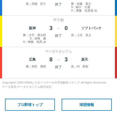
負：高橋 宏斗
勝：加藤 貴之
終了
S：柳川 大晟
H：齋藤 友貴哉
他
甲子園
3
0
-
阪神
ソフトバンク
勝：大竹 耕太郎
負：上沢 直之
終了
S：岩崎 優
H：桐敷 拓馬
他
マツダスタジアム
8
3
-
広島
楽天
勝：床田 寛樹
負：内 星龍
終了
Copyright© 2020 SPAIA | スポーツデータAI予想解析メディア All Rights Reserved.
データ提供 データスタジアム株式会社
プロ野球トップ
球団情報