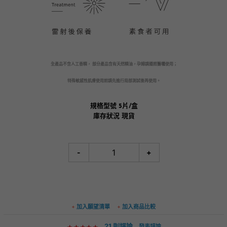
全產品不含人工香精， 部分產品含有天然精油，孕婦請遵照醫囑使用；
特殊敏感性肌膚使用前請先進行局部測試後再使用。
規格型號
5片/盒
庫存狀況
現貨
-
+
加入願望清單
加入商品比較
21 則評論
發表評論