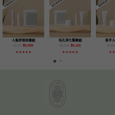
毛孔淨化緊緻組
新手入門必備組
術後舒緩
$2,560
$2,432
$1,560
$1,482
$2,420
$2