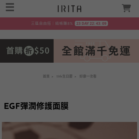
☰
 23 DAY 22: 43: 08 
三區自由搭｜結帳賺8%
首頁
>
11th生日慶
>
好康一次看
EGF彈潤修護面膜