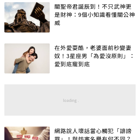
關聖帝君誕辰到！不只武神更
是財神：9個小知識看懂關公神
威
在外愛耍酷，老婆面前秒變妻
奴！3星座男「為愛沒原則」：
愛到底寵到底
網路說人壞話當心觸犯「誹謗
罪」！與妨害名譽有何不同？