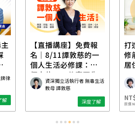
場主
【直播講座】免費報
打
踩
名｜8/11譚敦慈的一
修
職
個人生活必修課：一
居
個人住，五件事要先
金牌律
資深獨立活執行者 無毒生活
想清楚！
教母 譚敦慈
NT$
了解
深度了解
原價
N