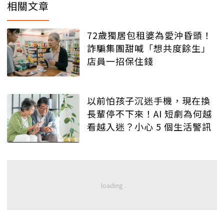
相關文章
72歲獨居包租婆為愛沖昏頭！
詐騙集團甜喊「想共度餘生」
店員一招保住錢
以前怕孩子沉迷手機，現在換
長輩停不下來！AI 短劇為何越
看越入迷？小心 5 個生活警訊