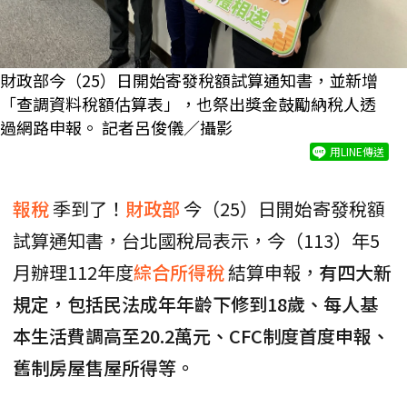
財政部今（25）日開始寄發稅額試算通知書，並新增
「查調資料稅額估算表」，也祭出獎金鼓勵納稅人透
過網路申報。 記者呂俊儀／攝影
用LINE傳送
報稅
季到了！
財政部
今（25）日開始寄發稅額
試算通知書，台北國稅局表示，今（113）年5
月辦理112年度
綜合所得稅
結算申報，
有四大新
規定，包括民法成年年齡下修到18歲、每人基
本生活費調高至20.2萬元、CFC制度首度申報、
舊制房屋售屋所得等。