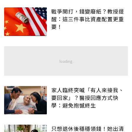
戰爭開打，錢變廢紙？教授提
醒：這三件事比資產配置更重
要！
家人臨終突喊「有人來接我、
要回家」？醫授回應方式快
學：避免抱憾終生
只想退休後穩穩領錢！她出清