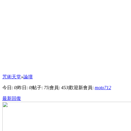
咒術天堂
»
論壇
今日:
0
|
昨日:
0
|
帖子:
75
|
會員:
453
|
歡迎新會員:
moto712
最新回復