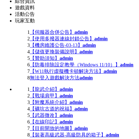
綜合資訊
遊戲資料
活動公告
玩家互動
1
【伺服器合併公告】
admin
2
【使用多撥器連線封鎖公告】
admin
3
【機房維護公告-03-13】
admin
4
【儲值更換裝備說明】
admin
5
【贊助須知】
admin
6
【防毒排除設定教學（Windows 11/10）】
admin
7
【W11執行虛擬機卡頓解決方法】
admin
8
無法登入遊戲解決方法
admin
1
【龍武介紹】
admin
2
【戰場肩甲】
admin
3
【附魔系統介紹】
admin
4
【礦坑古道的祝福】
admin
5
【武器微改】
admin
6
【在線印記】
admin
7
【目前開放的地圖】
admin
8
【裝著高級武器-高級防具的箱子】
admin