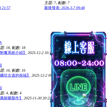
主題: 7
,
帖數: 7
 21:57
最後發表: 2026-3-7 09:48
色
題: 18
,
帖數: 18
附魔系統介紹】
2025-12-2 10:13
admin
紹
題: 16
,
帖數: 16
礦坑古道的祝福】
2025-12-2 09:06
admin
紹
題: 4
,
帖數: 4
萬能藥製作】
2025-11-30 20:23
admin