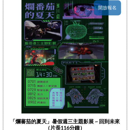
開放報名
「爛蕃茄的夏天」暑假週三主題影展 ~ 回到未來
（片長116分鐘）