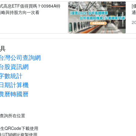
式高息ETF值得買嗎？00984A特
[
策略與持股方向一次看
1
2
具
台灣公司查詢網
台股資訊網
字數統計
日期計算機
農曆轉國曆
P查詢所在位置
生QRCode下載使用
生UTM網址複製使用