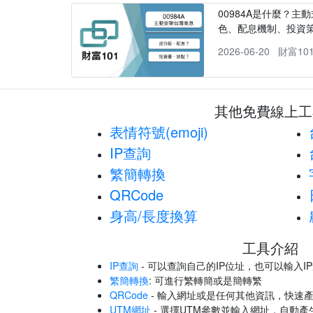
00984A是什麼？主動
色、配息機制、投資
2026-06-20
財富10
其他免費線上工
表情符號(emoji)
IP查詢
繁簡轉換
QRCode
身高/長度換算
工具介紹
IP查詢
- 可以查詢自己的IP位址，也可以輸入I
繁簡轉換
: 可進行繁轉簡或是簡轉繁
QRCode
- 輸入網址或是任何其他資訊，快速產
UTM網址
- 選擇UTM參數並輸入網址，自動產