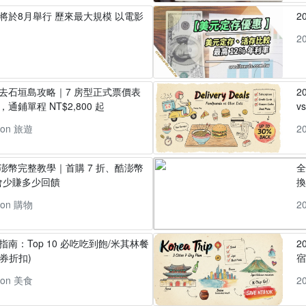
」將於8月舉行 歷來最大規模 以電影
2
2
丸去石垣島攻略｜7 房型正式票價表
2
通鋪單程 NT$2,800 起
v
pon 旅遊
2
酷澎幣完整教學｜首購 7 折、酷澎幣
全
會少賺多少回饋
換
pon 購物
2
指南：Top 10 必吃吃到飽/米其林餐
2
券折扣)
pon 美食
2