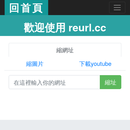
回首頁
歡迎使用 reurl.cc
縮網址
縮圖片
下載youtube
縮址