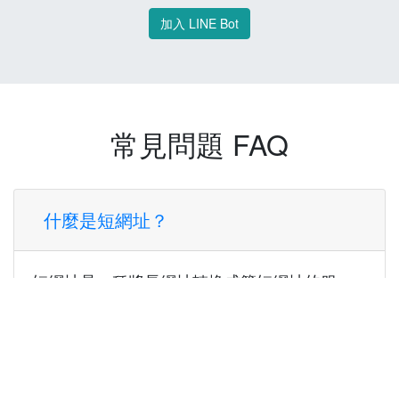
加入 LINE Bot
常見問題 FAQ
什麼是短網址？
短網址是一種將長網址轉換成簡短網址的服
務，讓您可以更方便地分享連結。
使用短網址有什麼好處？