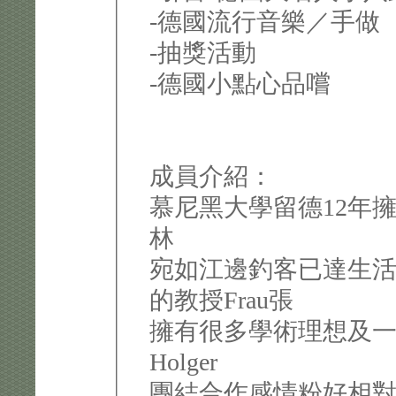
-德國流行音樂／手做
-抽獎活動
-德國小點心品嚐
成員介紹：
慕尼黑大學留德12年擁
林
宛如江邊釣客已達生
的教授Frau張
擁有很多學術理想及
Holger
團結合作感情粉好相對