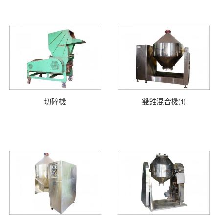
切碎機
雙錐混合機(1)