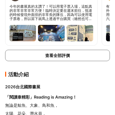
今年的書展真的太讚了！可以用電子票入場，這點真
有電
的非常非常非常方便！臨時決定要在週末前往，抵達
外再
的時候發現外面排的非常長的隊伍，因為可以使用電
用金
子票卷，所以當下就馬上透過平台購買（雖然也可以
六點
排隊購買實體票卷或者是用悠遊卡刷卡入場，但還是
會悠
電子票直接掃碼會最快）而且今年的展覽設計和抵用
券等等都相當方便，買了好多書 👍🏻 很多攤位的設計
也非常漂亮，不僅是展售書，也有很多實體展覽或是
主題講座，每個角落隨時都有活動發生，真的逛不完
😍 也因此挖掘到很多好書或是學到新知，真的是一
趟非常棒的展覽體驗，今年因為時間不夠，還沒辦法
把所有攤位都逛完，下次再度參加國際書展的時候要
查看全部評價
安排更充裕的時間購書、參加講座！
活動介紹
2026台北國際書展
「閱讀泰精彩」Reading is Amazing！
無論是鯨魚、大象、鳥和魚，
太陽、花朵、潛水員，