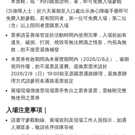
本票根」或「列印購票證明」者，即可免費入場參觀
(3)身障人士：於六天展期至入口處出示身心障礙手冊即可
免費入館參觀。若有陪同者，第一位可免費入場；第二位
（含）以上陪同者需購票入場
票券請妥善保管並於活動時間內使用完畢，入場前如有
遺失、破損、打洞、燒毀等無法辨識之情形，均視為無
效，恕不接受退換補發
本票券有效期間為本展覽期間內（2026/2/8止），逾期
視同作廢，恕不退票及退費。退換票需求請於
2026/2/8（日）19:00前至原購票通路辦理，退換票辦
理方式請參照各通路退票規定
展場現場僅接受現場票亭售出之票券退票，需檢附完整
無使用之票券
入場注意事項｜
請遵守參觀動線、展場規則及現場工作人員指示，如遇
人潮眾多，敬請依序排隊等候