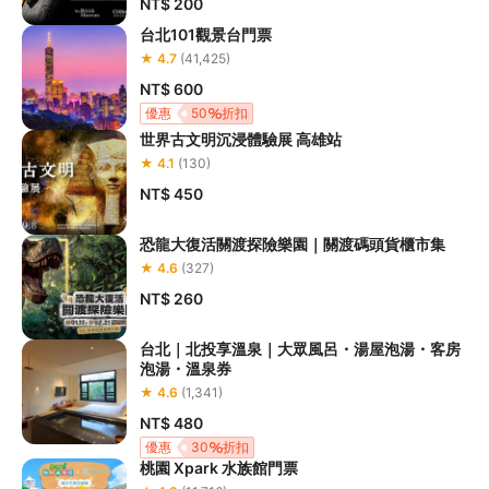
NT$ 200
台北101觀景台門票
★ 4.7
(41,425)
NT$ 600
優惠
50
折扣
世界古文明沉浸體驗展 高雄站
★ 4.1
(130)
NT$ 450
恐龍大復活關渡探險樂園｜關渡碼頭貨櫃市集
★ 4.6
(327)
NT$ 260
台北｜北投享溫泉｜大眾風呂・湯屋泡湯・客房
泡湯・溫泉券
★ 4.6
(1,341)
NT$ 480
優惠
30
折扣
桃園 Xpark 水族館門票