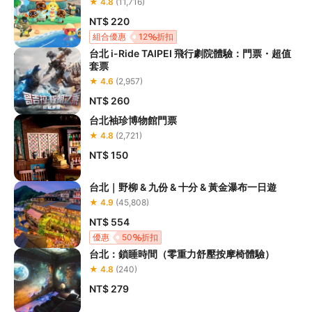
★ 4.8
(11,716)
NT$ 220
組合優惠
12
折扣
台北 i-Ride TAIPEI 飛行劇院體驗：門票・超值
套票
★ 4.6
(2,957)
NT$ 260
台北袖珍博物館門票
★ 4.8
(2,721)
NT$ 150
台北｜野柳 & 九份 & 十分 & 黃金瀑布一日遊
★ 4.9
(45,808)
NT$ 554
優惠
50
折扣
台北：鎖睡時間（零重力舒壓按摩椅體驗）
★ 4.8
(240)
NT$ 279