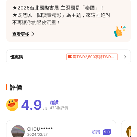
★2026台北國際書展 主題國是「泰國」！

★既然以「閱讀泰精彩」為主題，來這裡絕對
不再讓你的眼皮沉重！

★歡迎各地鄉親過年前先到書展走春，走出屬
查看更多
於自己新年的花路！
優惠碼
滿TWD2,500享折TWD400
滿TWD2,000享折TWD200
10%折扣
滿TWD5,000享折TWD400
滿TWD8,052享5%折扣
5%折扣
評價
4.9
超讚
473則評價
5
/
CHOU *****
超讚
5.0
2024/02/27