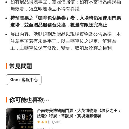
如有展品損壞事宜，需照價賠償；如有不當行為經規勸
無效者，須立即離場且不得有異議
持預售票之「咖啡包兌換券」者，入場時仍須使用門票
進場，並至贈品服務台兌換，數量有限送完為止
展出內容、活動規劃及贈品以現場實物及公告為準，本
注意事項若有未盡事宜，以主辦單位之規定、解釋為
主，主辦單位保有修改、變更、取消及詮釋之權利
常見問題
Klook 客服中心
你可能也喜歡⋯
台南奇美博物館門票・大英博物館《埃及之王：
法老》特展・常設展・實境遊戲體驗
★ 4.9
(10,503)