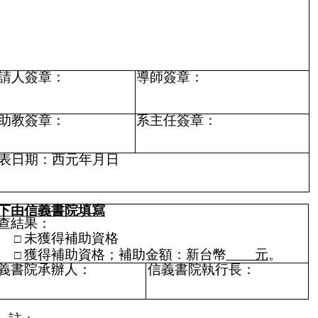
請人簽章：
導師簽章：
助教簽章：
系主任簽章：
表日期：西元年月日
下由信義書院填寫
查結果：
未獲得補助資格
獲得補助資格；補助金額：新台幣
元
。
義書院承辦人：
信義書院執行長：