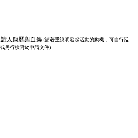
申請人簡歷與自傳
(請著重說明發起活動的動機，可自行延
或另行檢附於申請文件)