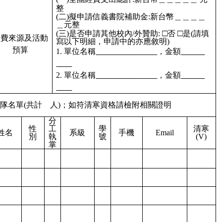
整
(二)擬申請信義書院補助金:新台幣＿＿＿＿
＿元整
□
□
(三)是否申請其他校內/外贊助:
否
是(請填
經費來源及活動
寫以下明細，申請中的亦應敘明)
預算
1. 單位名稱
＿＿＿＿＿
，金額
＿＿＿
＿＿
2. 單位名稱
＿＿＿＿＿
，金額
＿＿＿
＿＿
隊名單(共計 人)；如符清寒資格請檢附相關證明
分
性
工
學
清寒
姓名
系級
手機
Email
別
執
號
(V)
掌