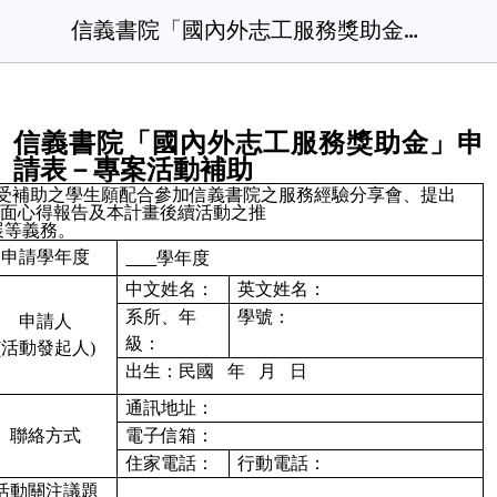
信義書院「國內外志工服務獎助金」申請表_專案活動補助.docx
信義書院「國內外志工服務獎助金」申
請表－專案活動補助
受補助之學生願配合參加信義書院之服務經驗分享會、提出
書面心得報告及本計畫後續活動之推
展等義務。
申請學年度
學年度
中文姓名：
英文姓名：
系所、年
學號：
申請人
級：
(活動發起人)
出生：民國 年 月 日
通訊地址：
聯絡方式
電子信箱：
住家電話：
行動電話：
活動關注議題