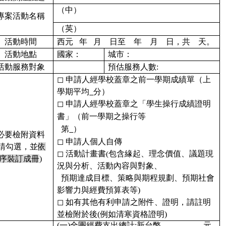
（中）
專案活動名稱
（英）
活動時間
西元 年 月 日至 年 月 日，共 天。
活動地點
國家：
城市：
活動服務對象
預估服務人數:
◻ 申請人經學校蓋章之前一學期成績單（上
學期平均
分）
◻ 申請人
經學校蓋章之「學生操行成績證明
書」（前一學期之操行等
第
）
必要檢附資料
◻ 申請人個人自傳
(請勾選，並
依
◻ 活動計畫書
包含緣起、理念價值、議題現
(
序裝訂成冊
)
況與分析、活動內容與對象、
預期達成目標、策略與期程規劃、預期社會
影響力與經費預算表等)
◻ 如有其他有利申請之附件、證明，請註明
並檢附於後(例如清寒資格證明)
(一)全團經費支出總計:新台幣＿＿＿＿＿ 元