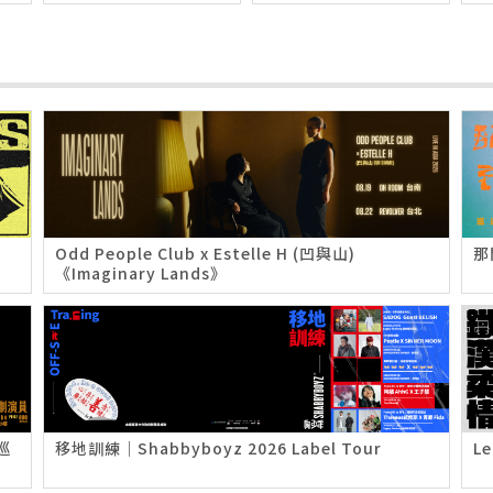
Odd People Club x Estelle H (凹與山)
那
《Imaginary Lands》
巡
移地訓練｜Shabbyboyz 2026 Label Tour
L