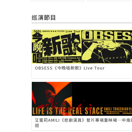
巡演節目
OBSESS《今晚唱新歌》Live Tour
艾蜜莉AMILI《悲劇演員》發片專場重映場—中南
迴