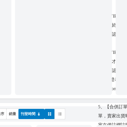
3、【VIP滿
惠，請於訂單
碼，確認後運
4、【VIP卡
成認證才可享
單】，認證完
VIP認證表單
https://forms.
5、【合併訂單
排序
銷量
刊登時間
單，賣家出貨
家在備註欄註