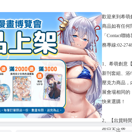
歡迎來到希萌
商品如有任何
「Contac
務專線:02-274
1、希萌創意【2
新刊套組、浴
壓克力商品，
展會場相同的
快來選購！
2、【出貨時間 
假日不出貨。