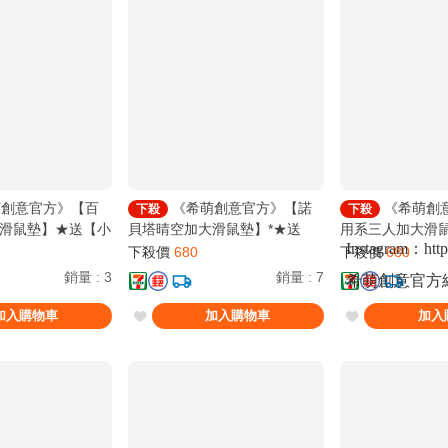
6、【海外下單
勿在此賣場下單
網站「Cont
【Overseas Ship
DM or the "Cont
創意官方》【百
《希萌創意官方》【諾
《希萌創
下殺
下殺
滑鼠墊】★送【小
貝塔晴空加大滑鼠墊】*★送
用系三人加大滑
Instagram：http
機一款
【貼圖吊飾】3款隨機一款
【食用系少女撲
下殺價
680
下殺價
680
銷量
:
3
銷量
:
7
希萌創意官方網站：ht
加入購物車
加入購物車
加入