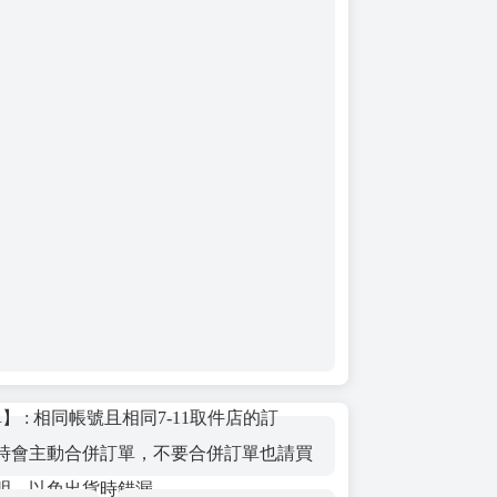
千免運】 : VIP會員訂單滿千可享免運費優
備註欄或留言告知經認證的VIP卡完整編
費將附在出貨商品中退還。
認證】 : 於網購或展場活動取得VIP卡須完
有優惠，請填寫【希萌創意VIP認證表
成即可在網路通販使用VIP優惠。
連結：
gle/3oGmKf6zahQbqj1v8
】 : 相同帳號且相同7-11取件店的訂
時會主動合併訂單，不要合併訂單也請買
明，以免出貨時錯漏。