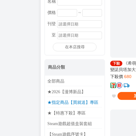
名稱
~
價格
刊登
至
在本店搜尋
《希萌
下殺
商品分類
變諾貝塔加大
吊飾】3款隨
下殺價
680
全部商品
★2026【漫博新品】
★指定商品【買就送】專區
★【特惠下殺】專區
Steam遊戲超值盒裝套組
【Steam遊戲序號卡】