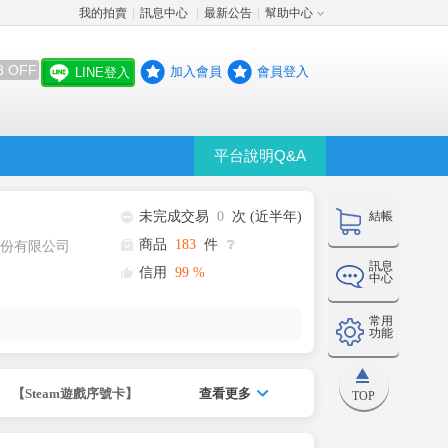
我的拍賣
訊息中心
最新公告
幫助中心
│
│
│
8 OFF
加入會員
會員登入
LINE登入
平台說明Q&A
未完成交易
0
次 (近半年)
結帳
商品
183
件
❔
份有限公司
訊息
信用
99
%
中心
常用
功能
【Steam遊戲序號卡】
查看更多
TOP