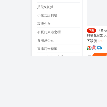
艾兒&妖狐
小魔女諾貝塔
高捷少女
《希萌
下殺
初夏的東港之櫻
貝塔花嫁加大
量★送【諾貝
食用系少女
下殺價
680
東津萌米穗姬
iPASS小帕/一卡通
未分類商品