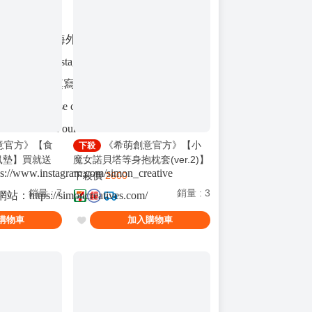
】 : 需寄至海外的訂單因運費不同，請
，請透過Instagram私訊，或至希萌官方
act聯絡我們」填寫表格與我們聯繫。
ping】: Please contact us via Instagram
act" form on our website.
意官方》【食
《希萌創意官方》【小
下殺
鼠墊】買就送
魔女諾貝塔等身抱枕套(ver.2)】
s://www.instagram.com/simon_creative
克牌】
*送【諾貝塔SKIN立牌】2款隨
下殺價
2600
機一款
銷量
:
7
銷量
:
3
tps://simoncreatives.com/
購物車
加入購物車