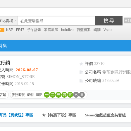
搜 尋
R1
在此賣場
KSP
FF47
子午計畫
家庭教師
hololive
蔚藍檔案
鳴潮
Vspo
特集
意行銷
評價
32710
登入時間
2026-08-07
公司名稱
希萌創意行銷股
帳號
SIMON_STORE
公司統編
24780239
註冊時間
2015-09-15
店鋪
服務時間: 09點-18點
一
二
三
四
五
六
日
商品【買就送】專區
★【特惠下殺】專區
Steam遊戲超值盒裝套組