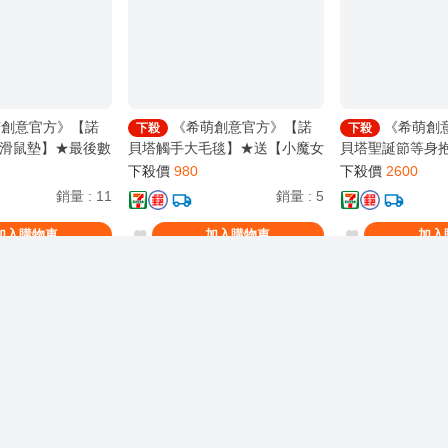
創意官方》【諾
《希萌創意官方》【諾
《希萌創
下殺
下殺
滑鼠墊】★最後數
貝塔觸手大毛毯】★送【小魔女
貝塔聖誕節等身
塔飯友】
諾貝塔票卡夾】隨機一款
【諾貝塔泳裝旋
下殺價
980
下殺價
2600
銷量
:
11
銷量
:
5
加入購物車
加入購物車
加入