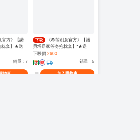
意官方》【諾
《希萌創意官方》【諾
下殺
抱枕套】★送
貝塔居家等身抱枕套】*★送
轉立牌】
【諾貝塔泳裝旋轉立牌】
下殺價
2600
銷量
:
7
銷量
:
5
購物車
加入購物車