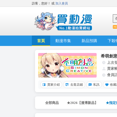
訪客，您好！
或
加入會員
首頁
動漫市集
新品預購
下殺
希萌創
上次
賣家
會員
賣家介紹
去逛店鋪
私訊
收藏
全部商品
★2026【漫博新品】
★指定