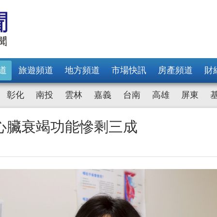
道
旅遊頻道
地方頻道
市場快訊
房產頻道
財
彰化
南投
雲林
嘉義
台南
高雄
屏東
心臟衰竭功能慘剩三成