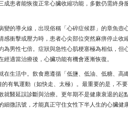
三成患者能恢復正常心臟收縮功能，多數仍需終身
病變的導火線，出現俗稱「心碎症候群」的章魚壺
情感衝擊或壓力時，患者心尖部位突然麻痹停止收
約為男性七倍。症狀與急性心肌梗塞極為相似，但
在經適當治療後，心臟功能有機會逐漸恢復。
就在生活中。飲食應遵循「低鹽、低油、低糖、高
分鐘的有氧運動（如快走、太極）。最重要的是，不要
敢就醫延誤診斷與治療。更年期不是健康衰退的起
的細微訊號，才能真正守住女性下半人生的心臟健