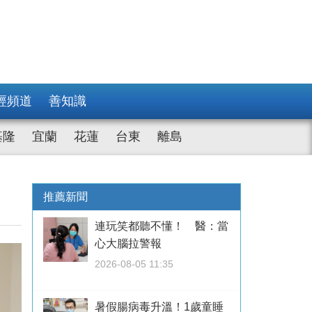
經頻道
善知識
基隆
宜蘭
花蓮
台東
離島
推薦新聞
連玩笑都聽不懂！ 醫：當
心大腦拉警報
2026-08-05 11:35
暑假腸病毒升溫！1歲童睡