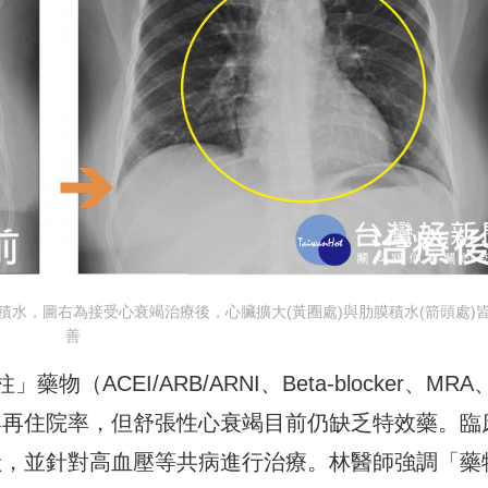
水，圖右為接受心衰竭治療後，心臟擴大(黃圈處)與肋膜積水(箭頭處)
善
ACEI/ARB/ARNI、Beta-blocker、MRA
率與再住院率，但舒張性心衰竭目前仍缺乏特效藥。臨
症狀，並針對高血壓等共病進行治療。林醫師強調「藥