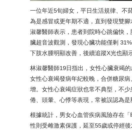
一位年近5旬婦女，平日生活規律、不
為是感冒或更年期不適，直到發現雙腳
淑馨醫師表示，患者到院時心跳偏快，
臟超音波觀測，發現心臟功能僅剩 31
下肢水腫明顯改善，後續追蹤X光也顯
林淑馨醫師19日指出，女性心臟衰竭
女性心衰竭發病年紀較晚，合併糖尿病
增。女性心衰竭症狀也常不典型，不少
倦、頭暈、心悸等表現，常被誤認為是
根據統計，男女心血管疾病風險存在「
性則受雌激素保護，延至55歲或停經