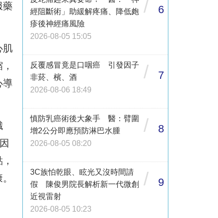
/
服藥
6
經阻斷術」助緩解疼痛、降低皰
疹後神經痛風險
2026-08-05 15:05
心肌
縮，
反覆感冒竟是口咽癌 引發因子
/
7
非菸、檳、酒
心導
2026-08-06 18:49
慎防乳癌術後大象手 醫：臂圍
/
纖
8
增2公分即應預防淋巴水腫
因
2026-08-05 08:20
點，
3C族怕乾眼、眩光又沒時間請
/
康。
9
假 陳俊男院長解析新一代微創
近視雷射
2026-08-05 10:23