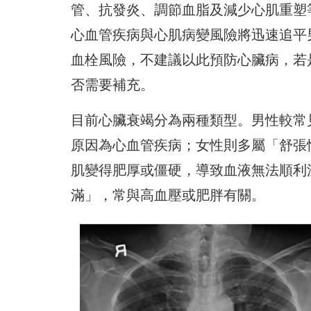
管、抗發炎、調節血脂及減少心肌重塑
心血管疾病與心肌病變風險將迅速追平
血栓風險，不建議以此預防心臟病，若
否需要補充。
目前心臟衰竭分為兩種類型。男性較常
原因為心血管疾病；女性則多屬「舒張
肌變得肥厚或僵硬，導致血液無法順利
滿」，常與高血壓或肥胖有關。