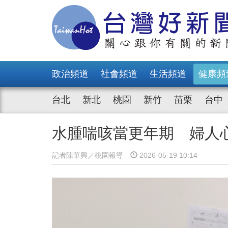
政治頻道
社會頻道
生活頻道
健康頻
台北
新北
桃園
新竹
苗栗
台中
水腫喘咳當更年期 婦人
記者陳華興／桃園報導
2026-05-19 10:14