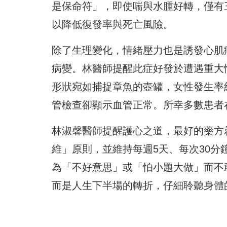
是保命符」，即使喘與水腫好轉，僅有
以降低復發率與死亡風險。
除了生理變化，情緒壓力也是誘發心肌
病變。林醫師提醒此症好發於遭遇重大
形狀宛如捕捉章魚的壺罐，女性發生率
管檢查卻顯示血管正常。所幸多數患者
林淑馨醫師提醒護心之道，最好的藥方
維」原則，並維持每週5天、每次30
為「不好意思」或「怕小題大做」而不
而是人生下半場的轉折，仔細聆聽身體