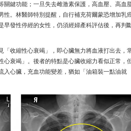
等關鍵功能；一旦失去雌激素保護，高血壓、高血
男性。林醫師特別提醒，自行補充荷爾蒙恐增加乳
是早發性停經的女性，仍須經婦產科評估後，再判
見「收縮性心衰竭」，即心臟無力將血液打出去，
性心衰竭」。後者的特點是心臟收縮力看似正常，
流入心臟，充血功能變差，猶如「油箱裝一點油就