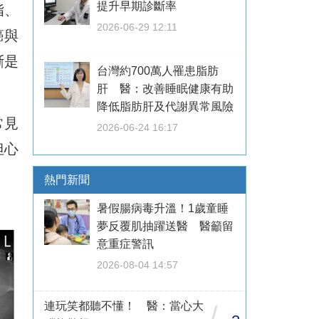
提升早期診斷率
脂、
2026-06-29 12:11
癌與
斷是
台灣約700萬人罹患脂肪
肝 醫：改善睡眠健康有助
降低脂肪肝及代謝異常風險
常見
2026-06-24 16:17
但心
熱門新聞
暑假腸病毒升溫！1歲童睡
夢反覆肌抽躍送醫 醫籲留
意重症警訊
2026-08-04 14:57
連玩笑都聽不懂！ 醫：當心大
/