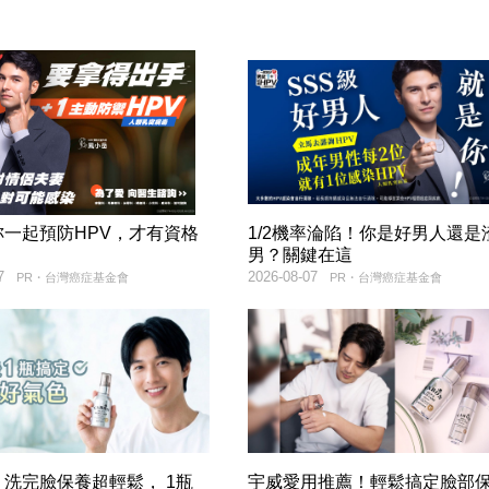
妳一起預防HPV，才有資格
1/2機率淪陷！你是好男人還是
！
男？關鍵在這
7
2026-08-07
PR・台灣癌症基金會
PR・台灣癌症基金會
洗完臉保養超輕鬆， 1瓶
宇威愛用推薦！輕鬆搞定臉部