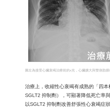
圖左為接受心臟衰竭治療前的x光，心臟擴大與雙側肋膜積
治療上，收縮性心衰竭有成熟的「四本柱」藥物（
SGLT2 抑制劑），可顯著降低死亡
以SGLT2 抑制劑改善舒張性心衰竭