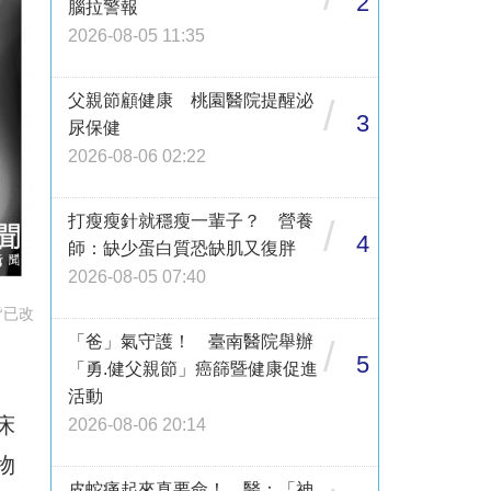
2
腦拉警報
2026-08-05 11:35
父親節顧健康 桃園醫院提醒泌
/
3
尿保健
2026-08-06 02:22
打瘦瘦針就穩瘦一輩子？ 營養
/
4
師：缺少蛋白質恐缺肌又復胖
2026-08-05 07:40
皆已改
「爸」氣守護！ 臺南醫院舉辦
/
5
「勇.健父親節」癌篩暨健康促進
、
活動
床
2026-08-06 20:14
物
皮蛇痛起來真要命！ 醫：「神