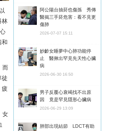
以
阿公陽台抽菸也傷孫 秀傳
醫揭三手菸危害：看不見更
科林
傷肺
心
2026-07-07 15:11
喘和
妙齡女睡夢中心肺功能停
止 醫揪出罕見先天性心臟
病
，而
2026-06-30 16:50
率徒
、疲
男子反覆心衰竭找不出原
因 竟是罕見隱形心臟病
2026-06-29 13:09
，女
血
肺部出現結節 LDCT有助