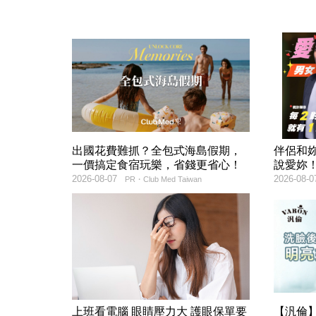
出國花費難抓？全包式海島假期，
伴侶和
一價搞定食宿玩樂，省錢更省心！
說愛妳
2026-08-07
2026-08-0
PR・Club Med Taiwan
上班看電腦 眼睛壓力大 護眼保單要
【汎倫】