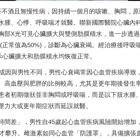
菸不酒且無慢性病，因持續一個月的咳嗽、胸悶，原
水腫、心悸、呼吸喘才就醫。聯新國際醫院心臟內
胸部X光可見心臟擴大與雙側肋膜積水，進一步透過
%(正常值為50%)，診斷為心臟衰竭。經治療後呼吸
示心臟擴大和肋膜積水均恢復正常。
的成因與男性不同，男性心衰竭常因心血管疾病導致
、高血壓與肥胖的比例較高，尤其是更年期後發生
患者初期徵狀並非胸悶或呼吸喘，而是以下肢水腫
壓力大或更年期症狀而延誤就醫。
時間差」，男性自45歲起心血管疾病風險開始增加
後才攀升。雌激素如同心血管「防護罩」，具備擴張