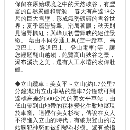
保留在原始環境之中的天然峽谷，有豐
富的自然景觀和資源。 春天有高達18公
尺的巨大雪壁，形成氣勢磅礡的雪谷世
界；夏季層巒聳翠、消暑養眼；秋天則
見遍野楓紅；與峰頂初雪輝映的絕佳景
緻。 藉由不同交通工具(空中纜車、高
原巴士、隧道巴士、登山電車)等，讓
您輕鬆翻山越嶺，飽覽高山狹谷之景，
瀑布溪流之美，還有人工水壩的宏偉壯
觀。
◆立山纜車：美女平～立山(約1.7公里7
分鐘)駛出立山車站的纜車7分鐘就可到
達標高差約500公尺的美女平車站，由
低山帶到山地帶的森林變化生動地展現
於車窗。這裡有美女杉樹，傳說在女人
不得進入立山的時代，有破規登山的尼
姑觸犯神怒而被罰變為杉樹。還有被指