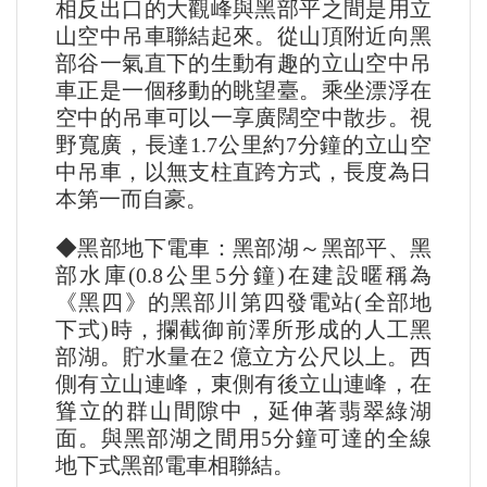
相反出口的大觀峰與黑部平之間是用立
山空中吊車聯結起來。從山頂附近向黑
部谷一氣直下的生動有趣的立山空中吊
車正是一個移動的眺望臺。乘坐漂浮在
空中的吊車可以一享廣闊空中散步。視
野寬廣，長達1.7公里約7分鐘的立山空
中吊車，以無支柱直跨方式，長度為日
本第一而自豪。
◆黑部地下電車：黑部湖～黑部平、黑
部水庫(0.8公里5分鐘)在建設暱稱為
《黑四》的黑部川第四發電站(全部地
下式)時，攔截御前澤所形成的人工黑
部湖。貯水量在2 億立方公尺以上。西
側有立山連峰，東側有後立山連峰，在
聳立的群山間隙中，延伸著翡翠綠湖
面。與黑部湖之間用5分鐘可達的全線
地下式黑部電車相聯結。