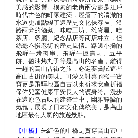
美感的影響。樸素的老街兩旁盡是江戶
時代古色的町家建築，屋簷下的清澈的
水道更加點綴了這歷史文化保存區。沿
路兩旁的酒藏、味噌工坊、雜貨屋、喫
茶店、餐廳、紀念品店等商店林立，但
絲毫不損老街的歷史風情。路邊小攤的
飛驒牛烤肉串、飛驒牛握壽司、五平
餅、醬油烤丸子等是高山的名產，難得
一趟的高山古街之旅，必定要嘗試這些
高山古街的美味。可愛又討喜的猴子寶
寶更是飛驒地區自古以來祈求安產祈福
保佑兒童健康平安長大的護身符。漫步
在這原色古味的建築當中，幽雅靜謐的
氣氛，展現了日本文化傳統美，是高山
地區最有人氣的旅遊景點。
【中橋】
朱紅色的中橋是貫穿高山市中