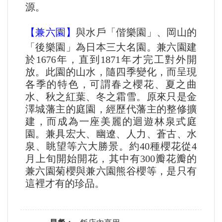
源。
【兼六園】
與水戶「偕樂園」、岡山的
「後樂園」為日本三大名園。兼六園建
於1676年，直到1871年才完工對外開
放。此園的山水，隨四季變化，而呈現
各季的特色，可謂春之櫻花、夏之曲
水、秋之紅葉、冬之霜雪。原來只是金
澤城藩主的庭園，經歷代藩主的整修擴
建，而成為一座美麗的迴遊林泉式庭
園。兼具宏大、幽遼、人力、蒼古、水
泉、眺望等六大勝景。約40種櫻花從4
月上旬開始開花，其中有300瓣花瓣的
兼六園菊櫻與兼六園熊谷櫻等，是只有
這裡才有的珍品。