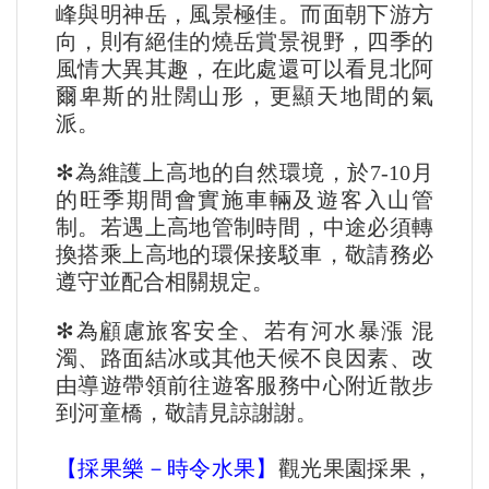
峰與明神岳，風景極佳。而面朝下游方
向，則有絕佳的燒岳賞景視野，四季的
風情大異其趣，在此處還可以看見北阿
爾卑斯的壯闊山形，更顯天地間的氣
派。
✻為維護上高地的自然環境，於7-10月
的旺季期間會實施車輛及遊客入山管
制。若遇上高地管制時間，中途必須轉
換搭乘上高地的環保接駁車，敬請務必
遵守並配合相關規定。
✻為顧慮旅客安全、若有河水暴漲 混
濁、路面結冰或其他天候不良因素、改
由導遊帶領前往遊客服務中心附近散步
到河童橋，敬請見諒謝謝。
【採果樂－時令水果】
觀光果園採果，