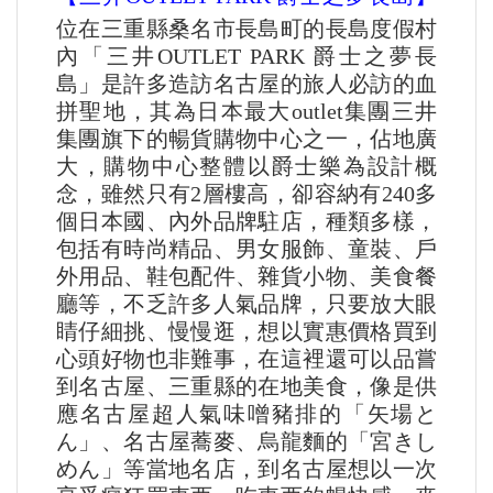
位在三重縣桑名市長島町的長島度假村
內「三井OUTLET PARK 爵士之夢長
島」是許多造訪名古屋的旅人必訪的血
拼聖地，其為日本最大outlet集團三井
集團旗下的暢貨購物中心之一，佔地廣
大，購物中心整體以爵士樂為設計概
念，雖然只有2層樓高，卻容納有240多
個日本國、內外品牌駐店，種類多樣，
包括有時尚精品、男女服飾、童裝、戶
外用品、鞋包配件、雜貨小物、美食餐
廳等，不乏許多人氣品牌，只要放大眼
睛仔細挑、慢慢逛，想以實惠價格買到
心頭好物也非難事，在這裡還可以品嘗
到名古屋、三重縣的在地美食，像是供
應名古屋超人氣味噌豬排的「矢場と
ん」、名古屋蕎麥、烏龍麵的「宮きし
めん」等當地名店，到名古屋想以一次