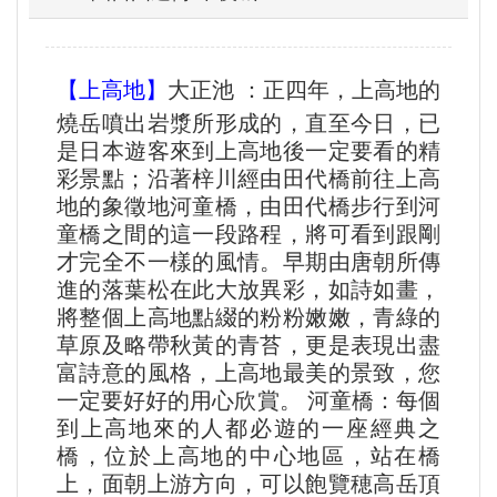
【上高地】
大正池 ：正四年，上高地的
燒岳噴出岩漿所形成的，直至今日，已
是日本遊客來到上高地後一定要看的精
彩景點；沿著梓川經由田代橋前往上高
地的象徵地河童橋，由田代橋步行到河
童橋之間的這一段路程，將可看到跟剛
才完全不一樣的風情。早期由唐朝所傳
進的落葉松在此大放異彩，如詩如畫，
將整個上高地點綴的粉粉嫩嫩，青綠的
草原及略帶秋黃的青苔，更是表現出盡
富詩意的風格，上高地最美的景致，您
一定要好好的用心欣賞。 河童橋：每個
到上高地來的人都必遊的一座經典之
橋，位於上高地的中心地區，站在橋
上，面朝上游方向，可以飽覽穂高岳頂