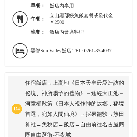
早餐：
飯店內享用
立山黑部鰻魚飯套餐或發代金
午餐：
￥2500
晚餐：
飯店內會席料理
黑部Sun Valley飯店 TEL: 0261-85-4037
住宿飯店→上高地《日本天皇最愛造訪的
祕境、神所賜予的禮物》～途經大正池～
河童橋散策《日本人視作神的故鄉，秘境
D4
首選，宛如人間仙境》→採果體驗→熱田
神社→免稅店→飯店→自由前往名古屋商
圈自由逛街-不夜城