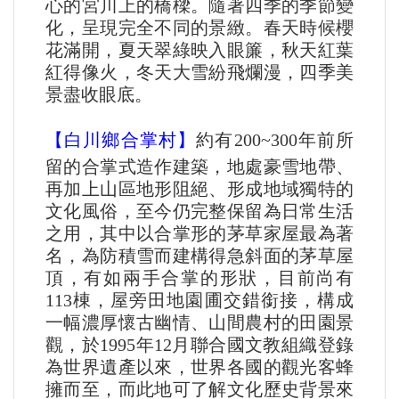
心的宮川上的橋樑。隨著四季的季節變
化，呈現完全不同的景緻。春天時候櫻
花滿開，夏天翠綠映入眼簾，秋天紅葉
紅得像火，冬天大雪紛飛爛漫，四季美
景盡收眼底。
【白川鄉合掌村】
約有200~300年前所
留的合掌式造作建築，地處豪雪地帶、
再加上山區地形阻絕、形成地域獨特的
文化風俗，至今仍完整保留為日常生活
之用，其中以合掌形的茅草家屋最為著
名，為防積雪而建構得急斜面的茅草屋
頂，有如兩手合掌的形狀，目前尚有
113棟，屋旁田地園圃交錯銜接，構成
一幅濃厚懷古幽情、山間農村的田園景
觀，於1995年12月聯合國文教組織登錄
為世界遺產以來，世界各國的觀光客蜂
擁而至，而此地可了解文化歷史背景來