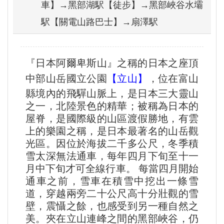
車】→黑部湖駅【徒步】→黑部峽谷水壩
駅【關電山路巴士】→扇澤駅
『日本阿爾卑斯山』之稱的日本之座頂
中部山岳國立公園
【立山】
，位在富山
縣境內的飛驒山脈上，是日本三大靈山
之一，北陸景色的精華；被稱為日本的
屋脊，是國際級的山區渡假勝地，有雲
上的樂園之稱，是日本最著名的山岳觀
光區。因位於海拔二千多公尺，冬季積
雪太深無法通車，每年四月下旬至十一
月中下旬才可全線行車。 每當四月開始
通車之前，雪車在積雪中挖出一條雪
道，穿越兩旁二十公尺高十分壯觀的雪
壁，震懾之餘，也感受到另一種自然之
美。夾在立山連峰之間的黑部峽谷，仍