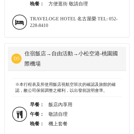
晚餐：
方便逛街 敬請自理
TRAVELOGE HOTEL 名古屋榮 TEL: 052-
228-8410
住宿飯店→自由活動→小松空港-桃園國
D5
際機場
※本行程表及所使用飯店視航空班次的確認及旅館的確
認，敝公司保留調整之權利，以出發前說明會準。
早餐：
飯店內享用
午餐：
敬請自理
晚餐：
機上套餐