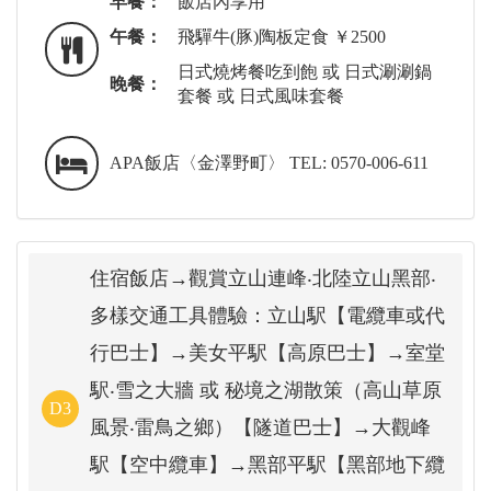
早餐：
飯店內享用
午餐：
飛驒牛(豚)陶板定食 ￥2500
日式燒烤餐吃到飽 或 日式涮涮鍋
晚餐：
套餐 或 日式風味套餐
APA飯店〈金澤野町〉 TEL: 0570-006-611
住宿飯店→觀賞立山連峰‧北陸立山黑部‧
多樣交通工具體驗：立山駅【電纜車或代
行巴士】→美女平駅【高原巴士】→室堂
駅‧雪之大牆 或 秘境之湖散策（高山草原
D3
風景‧雷鳥之鄉）【隧道巴士】→大觀峰
駅【空中纜車】→黑部平駅【黑部地下纜