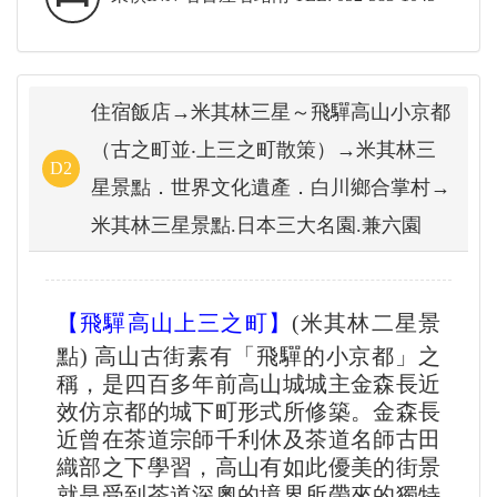
住宿飯店→米其林三星～飛驒高山小京都
（古之町並‧上三之町散策）→米其林三
D2
星景點．世界文化遺產．白川鄉合掌村→
米其林三星景點.日本三大名園.兼六園
【飛驒高山上三之町】
(米其林二星景
點) 高山古街素有「飛驒的小京都」之
稱，是四百多年前高山城城主金森長近
效仿京都的城下町形式所修築。金森長
近曾在茶道宗師千利休及茶道名師古田
織部之下學習，高山有如此優美的街景
就是受到茶道深奧的境界所帶來的獨特