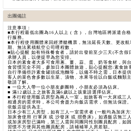
出團備註
注意事項：
■本行程最低出團為16人以上 ( 含 ) ，台灣地區將派遣合
行服務。
■
本行程使用團體來回經濟艙機票，無法延長天數、更改航
期、無法累積航空公司哩程數 。
■貼心提醒 如有特殊餐食者，請於出發前至少三天(不含假
承辦人員，以便提早為您安排。
日本的素食者大多可食用蔥、薑、蒜、蛋、奶等食材，與
食習慣完全不同，參加日本團體旅遊，貼心提醒您:素食旅
自行準備些許素食罐頭或泡麵等，以備不時之需，日本提
客人的菜色會多數以生菜、漬物、水果等佐以白飯或麵類
敬請了解。
■ 一位大人帶一位小朋友參團時，小朋友必須為佔床。
■ 滿12歲以上之旅客及滿6歲以上孩童請選擇佔床。
■ 本行程使用飯店房型為兩人一室，如旅客有一大床或三
相通房的需求時，本公司會盡力向飯店需求，但無法保證
依飯店提供為主。
日本少有三人房型，如有三人一室需求者 (一般均為加床方
加床會使用 行軍床 或 沙發床 或 摺疊床)，如遇飯店無三
或加床房型已滿時，第三人需與同團同性別團員配房，如
習慣不方便與其他團員配房，請補補單人房差額。