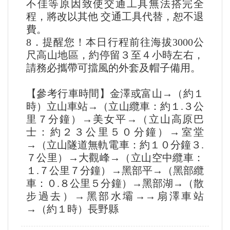
不佳等原因致使交通⼯具無法搭完全
程，將改以其他 交通⼯具代替，恕不退
費。
8．提醒您！本⽇⾏程前往海拔3000公
尺⾼⼭地區，約停留３⾄４⼩時左右，
請務必攜帶可擋風的外套及帽⼦備⽤。
【參考行車時間】金澤或富山→（約１
時）立⼭⾞站→（立⼭纜⾞：約１.３公
⾥７分鐘）→美女平→（立⼭⾼原巴
⼠：約２３公⾥５０分鐘）→室堂
→（立⼭隧道無軌電⾞：約１０分鐘３.
７公⾥）→⼤觀峰→（立⼭空中纜⾞：
１.７公⾥７分鐘）→⿊部平→（⿊部纜
車：０.８公⾥５分鐘）→⿊部湖→（散
步過去）→⿊部⽔壩→→扇澤⾞站
→（約１時）長野縣