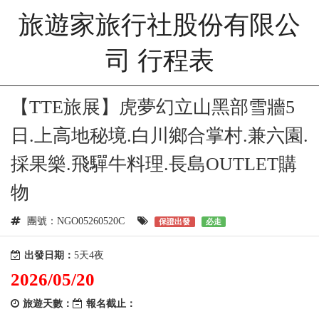
旅遊家旅行社股份有限公
司 行程表
【TTE旅展】虎夢幻立山黑部雪牆5
日.上高地秘境.白川鄉合掌村.兼六園.
採果樂.飛驒牛料理.長島OUTLET購
物
團號：NGO05260520C
保證出發
必走
出發日期：
5天4夜
2026/05/20
旅遊天數：
報名截止：