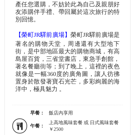
產任您選購，不妨於此為自己及親朋好
友添購伴手禮、帶回屬於這次旅行的特
別回憶。
【榮町JR驛前廣場】
榮町JR驛前廣場是
著名的購物天堂，周邊還有大型地下
街，是中部地區最大的購物商城，有高
島屋百貨，三省堂書店，東急手創館，
著名餐廳街等；到了晚上，這裡的夜色
就像是一幅360度的廣角圖，讓人彷彿
置身於散發著寶石光芒，多彩絢麗的海
洋中，極具魅力 。
早餐：
飯店內享用
上高地風味套餐 或 日式風味套餐
午餐：
￥2500