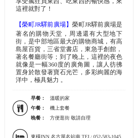
享受瘋狂買東西、吃東西的暢快感，來
這裡就對了！
【榮町JR驛前廣場】
榮町JR驛前廣場是
著名的購物天堂，周邊還有大型地下
街，是中部地區最大的購物商城，有高
島屋百貨，三省堂書店，東急手創館，
著名餐廳街等；到了晚上，這裡的夜色
就像是一幅360度的廣角圖，讓人彷彿
置身於散發著寶石光芒，多彩絢麗的海
洋中，極具魅力 。
早餐：
溫暖的家
午餐：
機上套餐
晚餐：
方便逛街 敬請自理
東橫INN 名古屋名站南 TEL: 052-583-1045