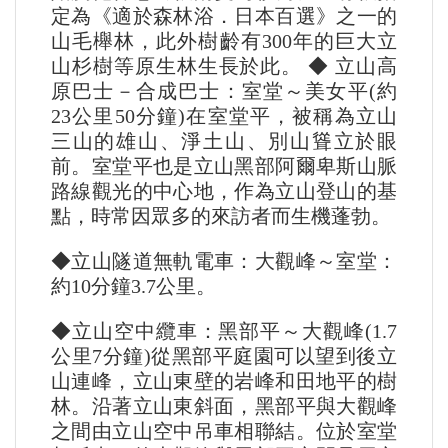
定為《適於森林浴．日本百選》之一的
山毛櫸林，此外樹齡有300年的巨大立
山杉樹等原生林生長於此。 ◆ 立山高
原巴士－合成巴士：室堂～美女平(約
23公里50分鐘)在室堂平，被稱為立山
三山的雄山、淨土山、別山聳立於眼
前。室堂平也是立山黑部阿爾卑斯山脈
路線觀光的中心地，作為立山登山的基
點，時常因眾多的來訪者而生機蓬勃。
◆立山隧道無軌電車：大觀峰～室堂：
約10分鐘3.7公里。
◆立山空中纜車：黑部平～大觀峰(1.7
公里7分鐘)從黑部平庭園可以望到後立
山連峰，立山東壁的岩峰和田地平的樹
林。沿著立山東斜面，黑部平與大觀峰
之間由立山空中吊車相聯結。位於室堂