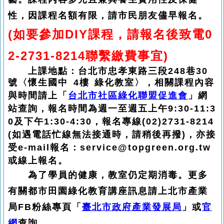
性，因課程名額有限，請市民朋友儘早報名。
(如要參加DIY課程，請報名後致電0
2-2731-8214聯繫繳費事宜)
　　上課地點：台北市忠孝東路三段248巷30
號〈懷生國中 4樓 綠化教室〉，
相關課程內容
與時間請上「
台北市社區綠化聯盟促進會
」網
站查詢，報名時間為週一至週五上午9:30-11:3
0及下午1:30-4:30，報名專線(02)2731-8214 
(如遇電話忙線無法接通時，請稍後再撥)，亦接
受e-mail報名：service@topgreen.org.tw 
或線上報名。 
為了學員的健康，教室仍定期消毒。更多
有關都市田園綠化教育講座訊息請上北市產業
局FB粉絲專頁「
臺北市政府產業發展局
」或
官
網
查詢。