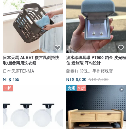
在每一個人生提問、名言金句、日常實踐的背後，願我們一起找到整
理自己的鑰匙，成為心目中那個越挫越勇，越來越美好的大人。
日本天馬 ALBET 復古風斜掛快
淡水珍珠耳環 PT900 鉑金 皮光極
取/層疊兩用洗衣籃
佳 近無瑕 耳勾設計
日本天馬TENMA
蘭佩軒 珍珠。手作輕珠寶
NT$ 455
NT$ 6,000
NT$ 7,500
9 折
免運
9 折
設計細節｜成為自己的人生整理師，展開有意義的人生對話與練習