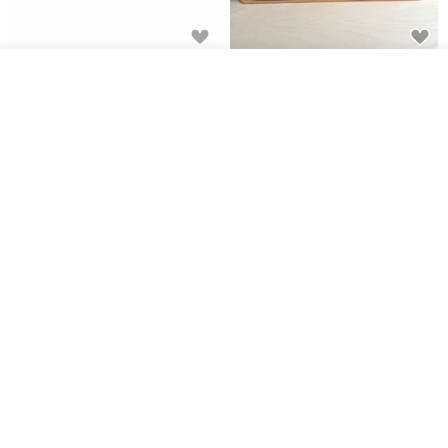
整理探索人生最寶貴的資源：時間╳空間╳人際
《be Better大人不卡卡》以時間、空間、人際等三大人生最重要的資
日本Like-it 可堆疊收納洗衣籃專
雙抽屜螢幕增高架(寬42CM) 收納
放入購物車
用 -滑滑便利輪 (專用輪)
書桌展示架 手工 客製化雷射雕刻
源為主題，除搭配10張前導探索卡片外，每一個領域皆規劃30張人生
加入收藏
了解品牌
this-this 雜貨研究所
Pinocchio’s cabin
整理套卡，讓你可以選擇每月專注在某一個重要的主題領域探索整
NT$ 234
NT$ 260
NT$ 3,026
NT$ 3,362
理，或是隨時隨地藉由自我引導，展開有意義的對話與練習。
免運
68 折
日本squ+ SUN&WASSER可層疊
工業風_植物雙層展示層架/塊根/
置物洗衣籃-2入-多色可選
多肉植物/鐵網**歡迎客製**
日本squ+
銳龍工藝設計