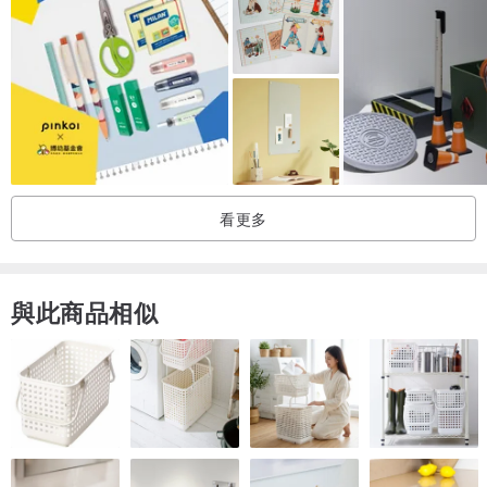
透過100組人生提問、金句導引、美好練習與風格寫真，在時間、空
間、人際的三大人生課題上，展開自己與自我的對話實踐，再次拓展
人生的不同視角，透過整理成為更好的自己。
__人氣華文作家 – 張西、職場圖文作家 – 我是馬克、 資深時尚媒體
人 – 盧淑芬、 picupi挑品_永續時尚平台創辦人 – 張倞菱一致好評推
看更多
薦。__
與此商品相似