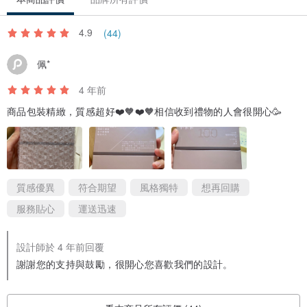
4.9
(44)
佩*
4 年前
有多久沒有好好靜下心來和自己說說話。
商品包裝精緻，質感超好❤️🧡❤️🧡相信收到禮物的人會很開心🥳
長大後的我們或許才忽然發現，這個世界的變化速度越來越快，外在
的過度追求無法讓人快樂，未來的不確定性讓人感到慌張，就這樣，
在人生的洪流中，我們無意識地變成了一位大人，偶爾卡關，時而迷
質感優異
符合期望
風格獨特
想再回購
惘，有時，就連自己也混亂地不知所措。
服務貼心
運送迅速
《be Better大人不卡卡》不只是商品，更是一種溫柔的陪伴與祝福。
設計師於 4 年前回覆
謝謝您的支持與鼓勵，很開心您喜歡我們的設計。
從「人生整理」的思考點出發，盤點空間、時間、人際等三大重要課
題，透過「Question問問自己」、「Quote看名人說」、「Action
Plan來練習吧」等三階段自我引導，藉由個人、家庭、職場等角度探