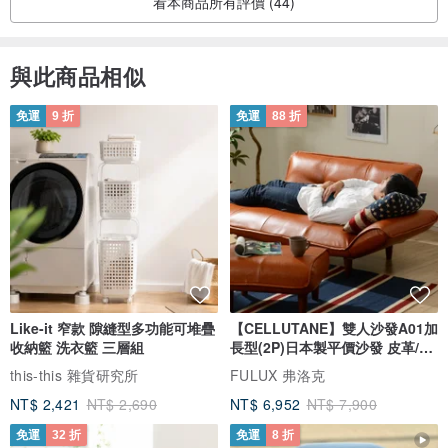
看本商品所有評價 (44)
索與覺察，在自我對話與練習的過程中，讓今天比昨天更美好。
與此商品相似
免運
9 折
免運
88 折
Like-it 窄款 隙縫型多功能可堆疊
【CELLUTANE】雙人沙發A01加
收納籃 洗衣籃 三層組
長型(2P)日本製平價沙發 皮革/燈
芯絨
this-this 雜貨研究所
FULUX 弗洛克
100張人生整理套卡，也是100天美好練習，與自我連結的開始。
NT$ 2,421
NT$ 2,690
NT$ 6,952
NT$ 7,900
免運
32 折
免運
8 折