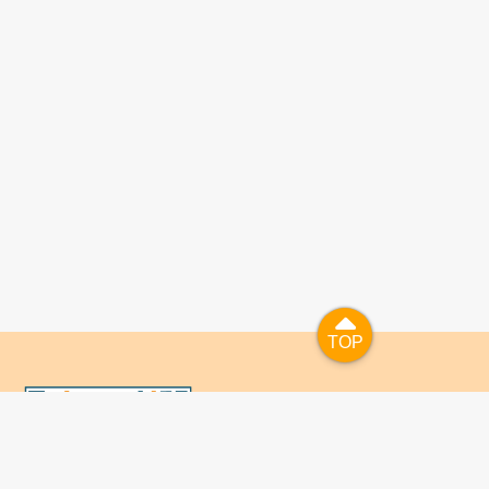
TOP
TOP
國人已進入數位學習及終身學習的時代，TaiwanLIFE自上