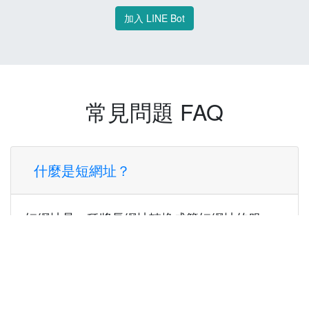
加入 LINE Bot
常見問題 FAQ
什麼是短網址？
短網址是一種將長網址轉換成簡短網址的服
務，讓您可以更方便地分享連結。
使用短網址有什麼好處？