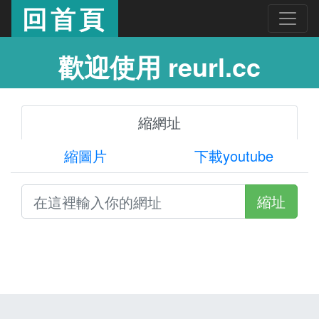
回首頁
歡迎使用 reurl.cc
縮網址
縮圖片
下載youtube
縮址