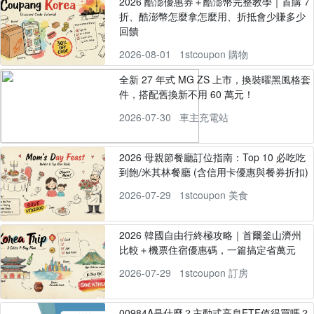
2026 酷澎優惠券＋酷澎幣完整教學｜首購 7
折、酷澎幣怎麼拿怎麼用、折抵會少賺多少
回饋
2026-08-01
1stcoupon 購物
全新 27 年式 MG ZS 上市，換裝曜黑風格套
件，搭配舊換新不用 60 萬元！
2026-07-30
車主充電站
2026 母親節餐廳訂位指南：Top 10 必吃吃
到飽/米其林餐廳 (含信用卡優惠與餐券折扣)
2026-07-29
1stcoupon 美食
2026 韓國自由行終極攻略｜首爾釜山濟州
比較＋機票住宿優惠碼，一篇搞定省萬元
2026-07-29
1stcoupon 訂房
00984A是什麼？主動式高息ETF值得買嗎？