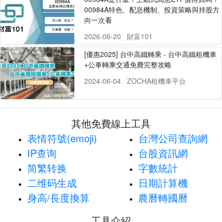
00984A特色、配息機制、投資策略與持股方
向一次看
2026-06-20
財富101
[優惠2025] 台中高鐵轉乘 - 台中高鐵租機車
+公車轉乘交通免費完整攻略
2024-06-04
ZOCHA租機車平台
其他免費線上工具
表情符號(emoji)
台灣公司查詢網
IP查询
台股資訊網
简繁转换
字數統計
二维码生成
日期計算機
身高/長度換算
農曆轉國曆
工具介紹