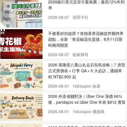
2026銀行美元定存方案推薦：最高12%年利
率
2026-08-07
信用卡社
不被看好但超搭？肯德基青花椒從炸雞跨界
甜點，全新「青花椒花生蛋撻」8月11日限
時兩周開賣
2026-08-07
敗家輝哥
2026 基隆搭八重山丸去石垣島攻略｜7 房型
正式票價表＋行李 QA＋5 大必訪，通鋪單
程 NT$2,800 起
2026-08-01
1stcoupon 旅遊
2026 外送省錢對決｜Uber One 漲價 66%
後，pandapro vs Uber One 年差 $912 實算
2026-08-01
1stcoupon 優惠碼