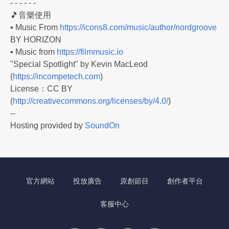
- - - - - -
🎵音樂使用
▪ Music From
https://icons8.com/music/author/nordgroove
BY HORIZON
▪ Music from
https://filmmusic.io
"Special Spotlight" by Kevin MacLeod
(
https://incompetech.com
)
License：CC BY
(
http://creativecommons.org/licenses/by/4.0/
)
--
Hosting provided by
SoundOn
官方網站
投放廣告
原創節目
創作者平台
客服中心