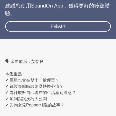
建議您使用SoundOn App，獲得更好的聆聽體
驗。
下載APP
🗣️ 金曲歌后：艾怡良
本集重點：
✔ 巨星也會在雙十一撿便宜？
✔ 錄製專輯時該怎麼轉換心情？
✔ 為什麼對自己現在的生活感到滿意？
✔ 填詞寫詞技巧大公開
✔ 與狗女兒Pepper相遇的故事？