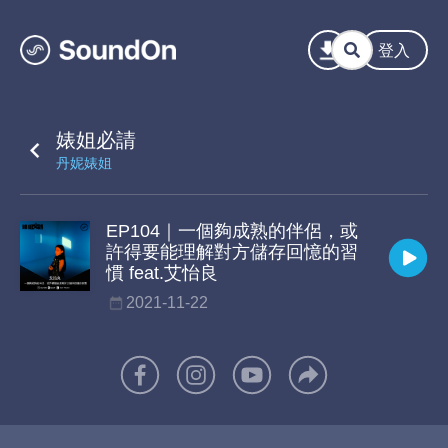
登入
婊姐必請
丹妮婊姐
EP104｜一個夠成熟的伴侶，或
許得要能理解對方儲存回憶的習
慣 feat.艾怡良
2021-11-22