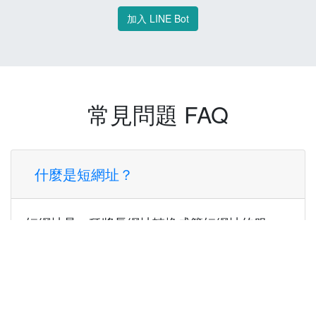
加入 LINE Bot
常見問題 FAQ
什麼是短網址？
短網址是一種將長網址轉換成簡短網址的服
務，讓您可以更方便地分享連結。
使用短網址有什麼好處？