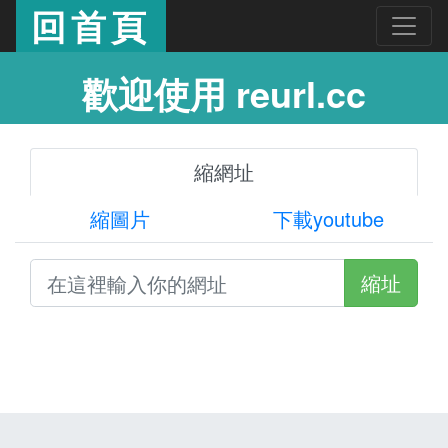
回首頁
歡迎使用 reurl.cc
縮網址
縮圖片
下載youtube
縮址