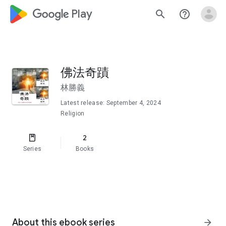
google_logo Play
search
help_outline
佛法奇蹟
林勝義
Latest release: September 4, 2024
Religion
2
Series
Books
About this ebook series
arrow_forward