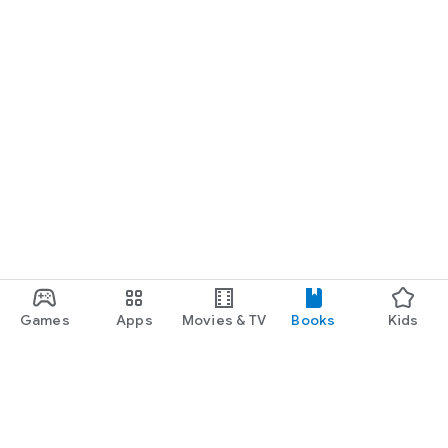
章，為欲修學靜坐者提供了由淺入深、功行與法理並重、實證境
界和佛經法義雙印的深入探討。由於坊間少見對於「靜坐和入
定」的深密剖析、境界探究、以及困境解謎，進行分明細說的論
著。
〈悟道篇〉之篇章，特別針對諸多行者，時將禪定境界錯認為悟
道之境界，或以為行住坐臥之際，盡力保持止念默照的功行，即
是明心悟道之謬見，嚴正駁斥並以導正。然此諸多錯解，千古以
來從未斷絕，如昔有臥輪禪師偈誦，認為修行之人深行清明默
照、時刻保持一念不生，即為悟入本心如來之境，而後六祖慧能
以另一偈誦加以駁斥，遂破其錯誤之見解。古人如此，今人亦
然，對於悟道境界的錯誤見地依舊普遍。
Games
Apps
Movies & TV
Books
Kids