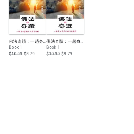
部分內容清楚揭示了經藏中佛陀教誨的真意，和唯證乃知的諸佛
密意，對欲深入修行的朋友們提供了幾如明鏡皓月和醍醐灌頂的
深度指引。
作者於2000年夏分參禪時，因一念契機而破參，悟道澈見本
心，瞬間頓感虛空粉碎，神形俱滅，轟然進入究竟永恆、十方圓
明、超越生死之不可思議的本心如來涅槃境界。一個月後於路上
佛法奇蹟：一趟身
佛法奇蹟：一趟身
行走之際，突然證入《大般涅槃經》揭示之「眼見佛性」境界。
心靈轉化的真實旅
Book 1
心靈轉化的真實旅
Book 1
其後得阿彌陀佛等西方三聖示現授印，手中能化出蓮花大船，大
程（繁體版）
程（簡體版）
$10.99
$8.79
$10.99
$8.79
舉超度亡魂。
作者以自己的親身實證，為讀者闡釋他所感悟的念佛三昧、禪定
體驗、生與死的祕密等諸法要，教法與證法相輔相成，不可或
缺。更可貴的是他無私的講解參禪修道諸多修持密法，實為我等
學修之福。學員修行心得記錄幫助讀者直觀的瞭解佛法的應用，
更獲得了寶貴修持方法，透過文字透澈根源，真參實證，行解相
應。
本書總計十五篇章，共分成〈勸學〉、〈修行〉和〈悟道〉三大
類別。〈勸學篇〉中的故事，皆筆者學佛過程中各階段之親身經
歷，其中之感應境界屬於「上界通靈」能力之顯現。
〈修行篇〉中的〈靜坐祕要〉和〈揭開入定的神祕面紗〉兩個篇