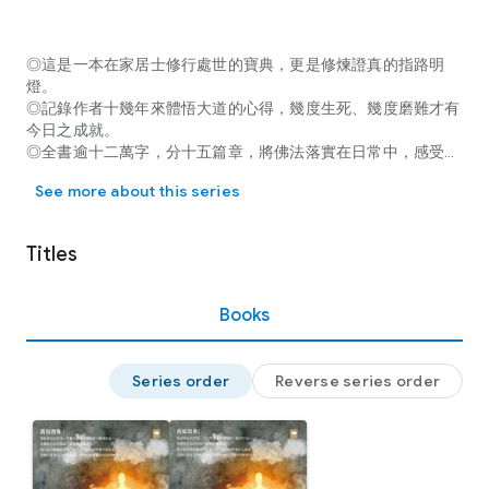
◎這是一本在家居士修行處世的寶典，更是修煉證真的指路明
燈。
◎記錄作者十幾年來體悟大道的心得，幾度生死、幾度磨難才有
今日之成就。
◎全書逾十二萬字，分十五篇章，將佛法落實在日常中，感受法
◎這是一本在家居士修行處世的寶典，更是修煉證真的指路明燈。 
喜無限，向道之心。
See more about this series
在家修行如何開始？如何圓滿成功？
修行如何兼顧家庭與工作？修行對你到底有什麼助益？
Titles
且看在家證入「眼見佛性」境界的林勝義陪你同修體悟。
當今工商社會的生活繁忙，物質聲色引誘極多，不論高官厚祿或
Books
布衣小卒，若非親證佛法，獲致真正的解脫證量，實難以擺脫生
老病死等諸多煩惱，如何兼顧家庭與工作，且又能契入《法華
經》「一切治生產業皆與實相不相違背」之目標，致使在家修行
Series order
Reverse series order
圓滿成功，實為一大課題。
因此，在家修行之學子應以佛教經論為主要依歸，並接受善知識
之教導，始能踏上依教奉行的修行道路。
本書針對學佛遭遇的許多問題，提供了淺顯易懂、深入淺出的解
答，極適合初步接觸正信佛法，和有心在家修行者學習、參考。