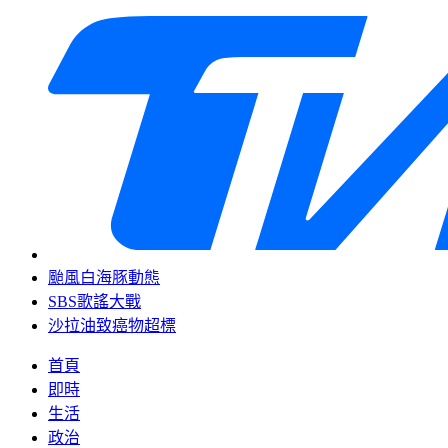
颱風白海豚動態
SBS歌謠大戰
沙拉油致癌物超標
首頁
即時
生活
政治