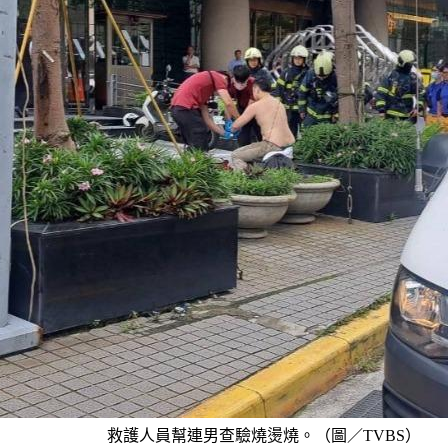
救護人員幫連男查驗燒燙燒。（圖／TVBS）