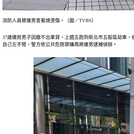
消防人員替連男查看燒燙傷。（圖／TVBS）
37歲連姓男子因繳不出車貸，上週五跑到新北市五股區劫車，
自己左手臂，警方依公共危險罪嫌再將連男逮補偵辦。