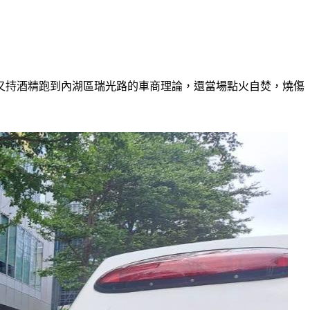
午又持酒精跑到內湖區瑞光路的車商理論，還當場點火自焚，燒傷