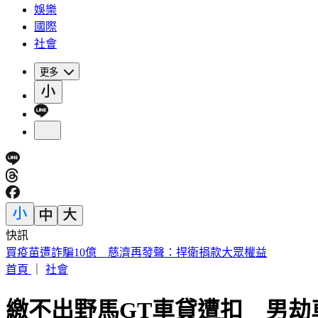
娛樂
國際
社會
更多
快訊
白海豚慢速擺尾！氣象粉專崩潰喊「叛逆難搞」：雨彈恐拖更
首頁
｜
社會
繳不出野馬GT車貸遭扣 男劫