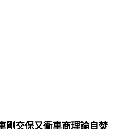
久
車剛交保又衝車商理論自焚