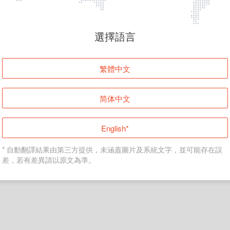
頁面無法顯示
選擇語言
發生錯誤！請登入並再試一次或回到主頁。
繁體中文
登入
简体中文
返回首頁
English*
* 自動翻譯結果由第三方提供，未涵蓋圖片及系統文字，並可能存在誤
差，若有差異請以原文為準。