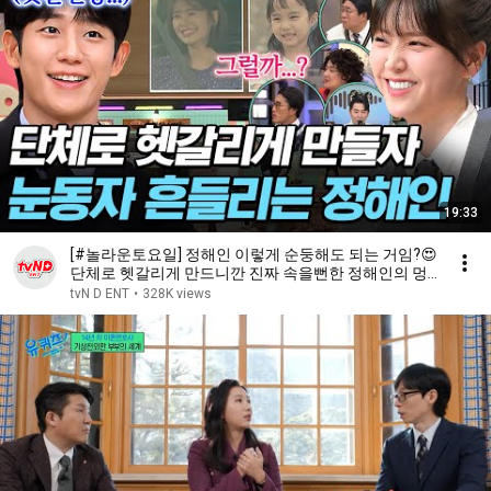
19:33
[#놀라운토요일] 정해인 이렇게 순둥해도 되는 거임?😍
단체로 헷갈리게 만드니깐 진짜 속을뻔한 정해인의 멍
뭉미❤
tvN D ENT
•
328K views