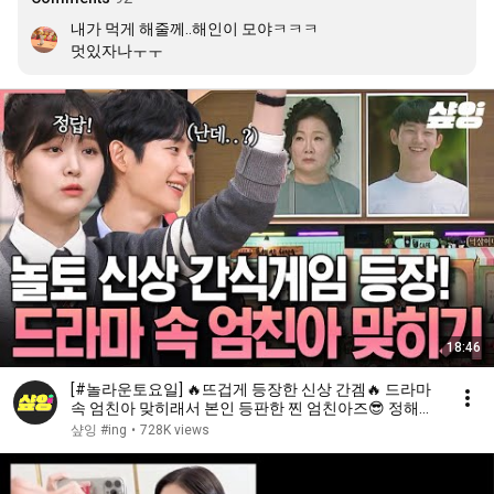
내가 먹게 해줄께..해인이 모야ㅋㅋㅋ

멋있자나ㅜㅜ
18:46
[#놀라운토요일] 🔥뜨겁게 등장한 신상 간겜🔥 드라마
속 엄친아 맞히래서 본인 등판한 찐 엄친아즈😎 정해인
X정소민X김지은
샾잉 #ing
•
728K views