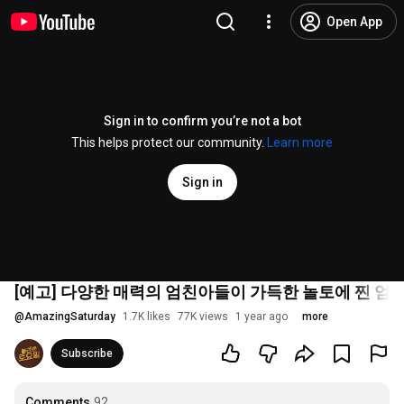
Open App
Sign in to confirm you’re not a bot
This helps protect our community.
Learn more
Sign in
[예고] 다양한 매력의 엄친아들이 가득한 놀토에 찐 엄친
@
AmazingSaturday
1.7K likes
77K views
1 year ago
more
Subscribe
Comments
92