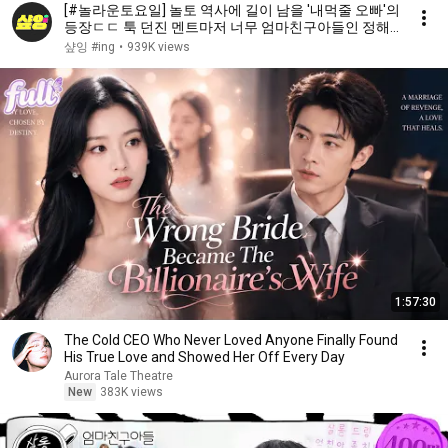
[#놀라운토요일] 놀토 역사에 길이 남을 '내먹줄 오빠'의
등장ㄷㄷ 툭 던진 멘트마저 너무 엄마친구아들인 정해
인✨
샾잉 #ing
•
939K views
1:57:30
The Cold CEO Who Never Loved Anyone Finally Found
His True Love and Showed Her Off Every Day
Aurora Tale Theatre
New
383K views