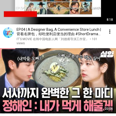
8:18
EP.04 | A Designer Bag, A Convenience Store Lunch |
背着名牌包，却吃便利店便当的理由 #ShortDrama
#KDrama #유덕보감독
IT'S MOVIE 在韩中国电影人网「刘德甫导演工作室」
•
101
views
20:06