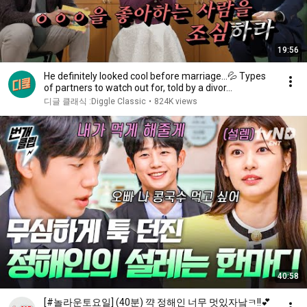
19:56
He definitely looked cool before marriage...💦 Types
of partners to watch out for, told by a divor...
디글 클래식 :Diggle Classic
•
824K views
40:58
[#놀라운토요일] (40분) 꺅 정해인 너무 멋있자낰ㅋ!!💕