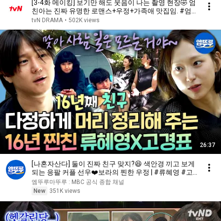
[3-4화 메이킹] 보기만 해도 웃음이 나는 촬영 현장🤣 엄
친아는 진짜 유명한 로맨스+우정+가족애 맛집임. #엄
마친구아들 EP.4
tvN DRAMA
•
502K views
26:37
[나혼자산다] 둘이 진짜 친구 맞지?😆 색안경 끼고 보게
되는 응팔 커플 선우❤️보라의 찐한 우정 | #류혜영 #고
경표 MBC260807방송
엠뚜루마뚜루 : MBC 공식 종합 채널
New
351K views