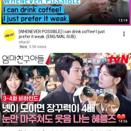
13:19
[WHENEVER POSSIBLE] I can drink coffee! I just
prefer it weak. (ENG/MAL SUB)
sNack!
New
5.5K views
14:56