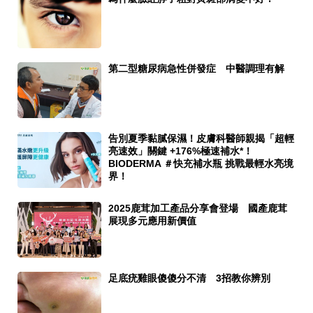
第二型糖尿病急性併發症 中醫調理有解
告別夏季黏膩保濕！皮膚科醫師親揭「超輕
亮速效」關鍵 +176%極速補水*！
BIODERMA ＃快充補水瓶 挑戰最輕水亮境
界！
2025鹿茸加工產品分享會登場 國產鹿茸
展現多元應用新價值
足底疣雞眼傻傻分不清 3招教你辨別