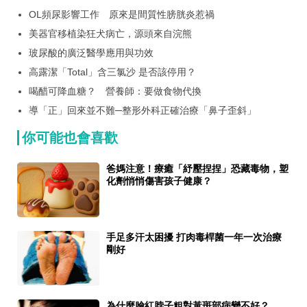
辣鍋派系爭鬥戰開打 滿千現折百，最高現省$1,000元！
OL頻尿影響工作 原來是間質性膀胱炎惹禍
美器官移植染狂犬病亡，源頭來自浣熊
玻尿酸的廣泛醫學應用與功效
高露潔「Total」含三氯沙 是否該停用？
喝醋可降血糖？ 營養師：要做食物代換
導「正」回來並不難─整形外科正確治療「鼻子歪斜」
你可能也會喜歡
爸媽注意！療癒「紓壓捏捏」恐藏毒物，塑
化劑悄悄傷害孩子健康？
手足多汗太困擾 打肉毒桿菌一年一次治療
剛好
為什麼臉紅脖子粗對黃斑部病變不好？