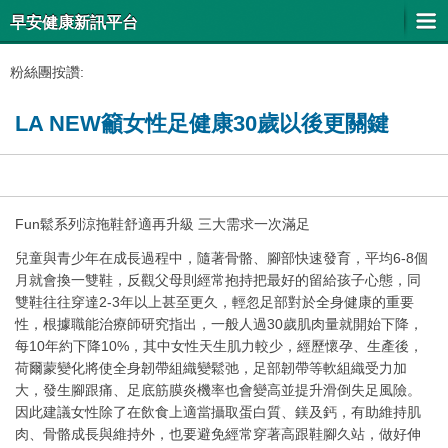
早安健康新訊平台
粉絲團按讚:
LA NEW籲女性足健康30歲以後更關鍵
Fun鬆系列涼拖鞋舒適再升級 三大需求一次滿足
兒童與青少年在成長過程中，隨著骨骼、腳部快速發育，平均6-8個
月就會換一雙鞋，反觀父母則經常抱持把最好的留給孩子心態，同
雙鞋往往穿達2-3年以上甚至更久，輕忽足部對於全身健康的重要
性，根據職能治療師研究指出，一般人過30歲肌肉量就開始下降，
每10年約下降10%，其中女性天生肌力較少，經歷懷孕、生產後，
荷爾蒙變化將使全身韌帶組織變鬆弛，足部韌帶等軟組織受力加
大，發生腳跟痛、足底筋膜炎機率也會變高並提升滑倒失足風險。
因此建議女性除了在飲食上適當攝取蛋白質、鎂及鈣，有助維持肌
肉、骨骼成長與維持外，也要避免經常穿著高跟鞋腳久站，做好伸