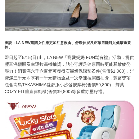
圖說：LA NEW建議女性應更加注意飲食、舒緩伸展及正確選鞋對足健康重要
性。
即日起至5/15(日)止，LA NEW「寵愛媽媽 FUN鬆有禮」活動，提供
豐富滿額贈及幸運拉霸機抽獎，貼心守護足健康同時更能釋放疲勞
壓力！消費滿六千六百元可獲得石墨烯保潔墊乙件(售價$1,980)，消
費滿三千元即享有一千元購物金及一次幸運拉霸機抽獎，豐富獎項
包含高島TAKASHIMA愛舒服小沙發按摩椅(售價59,800)、輝葉
COZY-FIT垂直律動機(售價39,800)等多重紓壓好禮。