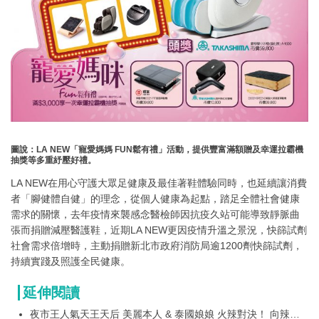
圖說：LA NEW「寵愛媽媽 FUN鬆有禮」活動，提供豐富滿額贈及幸運拉霸機
抽獎等多重紓壓好禮。
LA NEW在用心守護大眾足健康及最佳著鞋體驗同時，也延續讓消費
者「腳健體自健」的理念，從個人健康為起點，踏足全體社會健康
需求的關懷，去年疫情來襲感念醫檢師因抗疫久站可能導致靜脈曲
張而捐贈減壓醫護鞋，近期LA NEW更因疫情升溫之景況，快篩試劑
社會需求倍增時，主動捐贈新北市政府消防局逾1200劑快篩試劑，
持續實踐及照護全民健康。
延伸閱讀
夜市王人氣天王天后 美麗本人 & 泰國娘娘 火辣對決！ 向辣麻