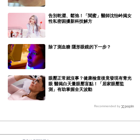
告別乾澀、鬆弛！「閨蜜」醫師沈怡岒揭女
性私密困擾新科技解方
除了測血糖 隱形眼鏡的下一步？
眼壓正常就沒事？健康檢查後竟發現有青光
眼 醫揭白天量眼壓盲點！「居家眼壓監
測」有助掌握全天波動
Recommended by