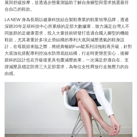
展與舒緩按摩，並透過步態量測協助了解自身腳型與需求挑選最符
合自己的鞋款。
LA NEW 身為長期以健康科技結合製鞋專業的鞋業領導品牌，透過
深耕20年足研科技中心所累積的足部大數據庫，致力滿足台灣人不
同族群的足健康需求，投入大量技術研發打造適合國人腳型的機能
鞋款，尤其著重於多項止滑結構的專利大底與減壓透氣的鞋身設
計，在母親節來臨之際，將經典暢銷Fun鬆系列涼拖鞋再升級，針對
大底強化搭配專利控油水防滑底紋結構，行走時更愜意安心，後腳
跟杯的設計也在升級後更具包覆減壓效果，一次滿足舒適自在、支
撐減壓及穩定防滑三大足部需求，為每位女性釋放行走無壓力的自
由感。