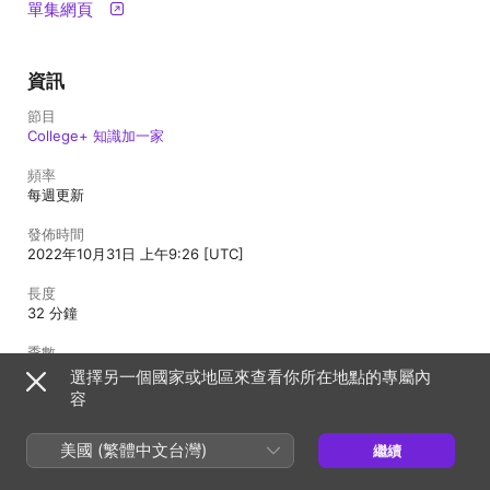
單集網頁
資訊
節目
College+ 知識加一家
頻率
每週更新
發佈時間
2022年10月31日 上午9:26 [UTC]
長度
32 分鐘
季數
1
選擇另一個國家或地區來查看你所在地點的專屬內
容
集數
5
美國 (繁體中文台灣)
繼續
年齡分級