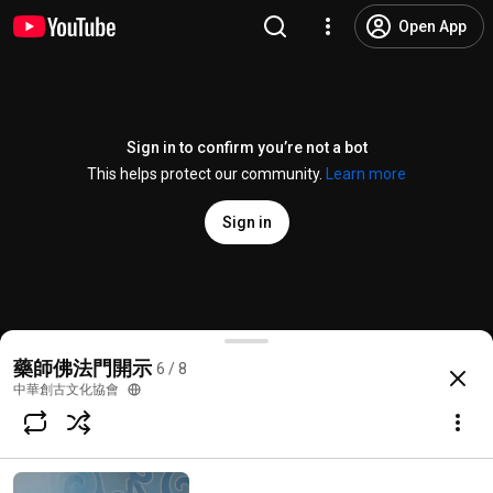
Open App
Sign in to confirm you’re not a bot
This helps protect our community.
Learn more
Sign in
藥師佛法門開示6/8
藥師佛法門開示
6 / 8
@
thrangudharmakara
1 like
35 views
7 years ago
more
中華創古文化協會
Subscribe
Comments