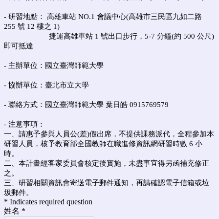
- 研習地點：
高雄車站 NO.1 會議中心
(高雄市三民區九如二路
255 號 12 樓之 1)
捷運高雄車站
1
號出口步行，
5-7
分鐘
(
約
500
公尺
)
即可抵達
- 主辦單位：國立臺灣師範大學
- 協辦單位：臺北市立大學
- 聯絡方式：國立臺灣師範大學 葉日皓 0915769579
- 注意事項：
一、請惠予參與人員公(差)假出席
，不提供課務派代
，全程參加本
研習人員，核予教育部全國教師在職進修資訊網研習時數 6 小
時。
二、本計畫經客家委員會核定後實施，未盡事宜得另函補充修正
之。
三、研習相關資訊會寄送電子郵件通知，再請確認電子信箱或垃
圾郵件。
* Indicates required question
姓名
*