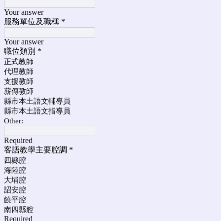
Your answer
服務單位及職稱
*
Your answer
職位類別
*
正式教師
代理教師
支援教師
薪傳教師
縣市本土語文輔導員
縣市本土語文指導員
Other:
Required
客語教學主要腔調
*
四縣腔
海陸腔
大埔腔
詔安腔
饒平腔
南四縣腔
Required