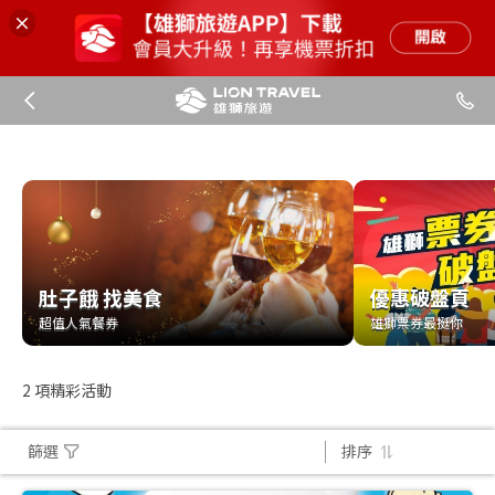
肚子餓 找美食
優惠破盤頁
肚子餓 找美食
優惠破盤頁
超值人氣餐券
雄獅票券最挺你
超值人氣餐券
雄獅票券最挺你
2
項精彩活動
篩選
排序