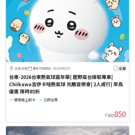
收藏
台灣-台東
最早可使用日
:
2026/08/10
台東-2026台東熱氣球嘉年華| 鹿野高台接駁專車|
Chiikawa吉伊卡哇熱氣球 光雕音樂會| 2人成行| 早鳥
優惠 限時85折
僅限線上刷卡
立即出票
850
TWD