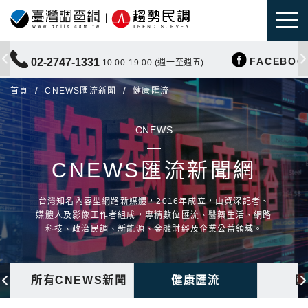
FACEBOO
02-2747-1331
10:00-19:00 (週一至週五)
首頁
CNEWS匯流新聞
健康匯流
CNEWS
CNEWS匯流新聞網
台灣知名內容型網路新媒體，2016年成立，由資深記者、
媒體人及影像工作者組成，專精數位匯流、醫藥生活、網路
科技、政治民調、新能源、金融財經及企業公益領域。
所有CNEWS新聞
健康匯流
國