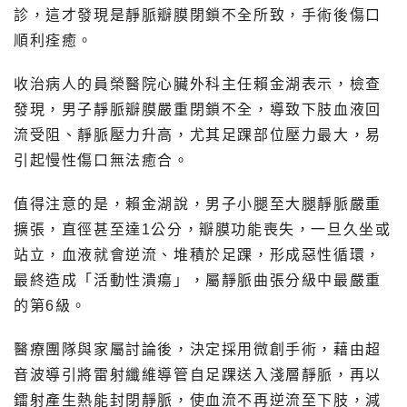
診，這才發現是靜脈瓣膜閉鎖不全所致，手術後傷口
順利痊癒。
收治病人的員榮醫院心臟外科主任賴金湖表示，檢查
發現，男子靜脈瓣膜嚴重閉鎖不全，導致下肢血液回
流受阻、靜脈壓力升高，尤其足踝部位壓力最大，易
引起慢性傷口無法癒合。
值得注意的是，賴金湖說，男子小腿至大腿靜脈嚴重
擴張，直徑甚至達1公分，瓣膜功能喪失，一旦久坐或
站立，血液就會逆流、堆積於足踝，形成惡性循環，
最終造成「活動性潰瘍」，屬靜脈曲張分級中最嚴重
的第6級。
醫療團隊與家屬討論後，決定採用微創手術，藉由超
音波導引將雷射纖維導管自足踝送入淺層靜脈，再以
鐳射產生熱能封閉靜脈，使血流不再逆流至下肢，減