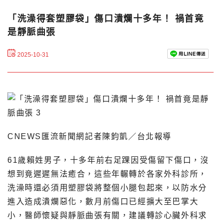
「洗澡得套塑膠袋」傷口潰爛十多年！ 禍首竟
是靜脈曲張
2025-10-31
CNEWS匯流新聞網記者陳鈞凱／台北報導
61歲賴姓男子，十多年前右足踝因受傷留下傷口，沒
想到竟遲遲無法癒合，這些年輾轉於各家外科診所，
洗澡時還必須用塑膠袋將整個小腿包起來，以防水分
進入造成潰爛惡化，數月前傷口已經擴大至巴掌大
小，醫師懷疑與靜脈曲張有關，建議轉診心臟外科求