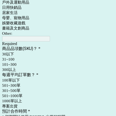
戶外及運動用品
日用快銷品
居家生活
母嬰、寵物用品
娛樂收藏遊戲
書籍及文創商品
Other:
Required
商品品項數(SKU)？
*
30以下
31~100
101~300
300以上
每週平均訂單數？
*
100單以下
501~300單
301~500單
501~1000單
1000單以上
專案出貨
預計合作時間
*