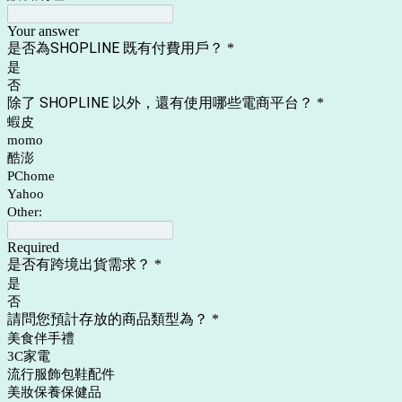
Your answer
是否為SHOPLINE 既有付費用戶？
*
是
否
除了 SHOPLINE 以外，還有使用哪些電商平台？
*
蝦皮
momo
酷澎
PChome
Yahoo
Other:
Required
是否有跨境出貨需求？
*
是
否
請問您預計存放的商品類型為？
*
美食伴手禮
3C家電
流行服飾包鞋配件
美妝保養保健品