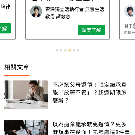
個人住，五件事要先
金牌律
資深獨立活執行者 無毒生活
想清楚！
教母 譚敦慈
NT$
了解
深度了解
原價
N
相關文章
不必幫父母還債！限定繼承真
能「放著不管」？超過期限怎
麼辦？
以為拋棄繼承就免還債？更多
麻煩事在後面！先考慮這8件事