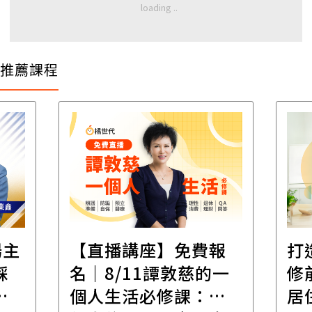
推薦課程
場主
【直播講座】免費報
打
踩
名｜8/11譚敦慈的一
修
職
個人生活必修課：一
居