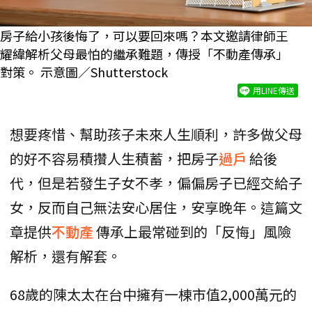
房子給小孩後悔了，可以要回來嗎？本文邀請律師王
耀緯解析父母最怕的繼承難題，傳授「不動產傳承」
對策。 示意圖／Shutterstock
用LINE傳送
想要疼惜、幫助孩子未來人生順利，許多做父母
的好不容易積攢人生積蓄，把房子
過戶
給後
代，但是若發生子女不孝，偏偏房子已經交給子
女，反而自己無法安心居住，安享晚年。這篇文
章提供
不動產
傳承上最常碰到的「反悔」風險
解析，還有解套。
68歲的陳太太在台中擁有一棟市值2,000萬元的