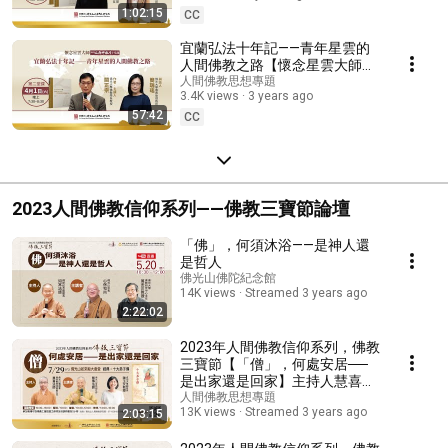
1:02:15
CC
宜蘭弘法十年記——青年星雲的
人間佛教之路【懷念星雲大師
——2023人間佛教學十堂課之
人間佛教思想專題
3.4K views
3 years ago
2】主講人闞正宗教授、與談人
57:42
簡瑞瑤教授
CC
2023人間佛教信仰系列——佛教三寶節論壇
「佛」，何須沐浴——是神人還
是哲人
佛光山佛陀紀念館
14K views
Streamed 3 years ago
2:22:02
2023年人間佛教信仰系列，佛教
三寶節【「僧」，何處安居──
是出家還是回家】主持人慧喜法
師、主講人慧傳法師、陳玉女教
人間佛教思想專題
13K views
Streamed 3 years ago
2:03:15
授