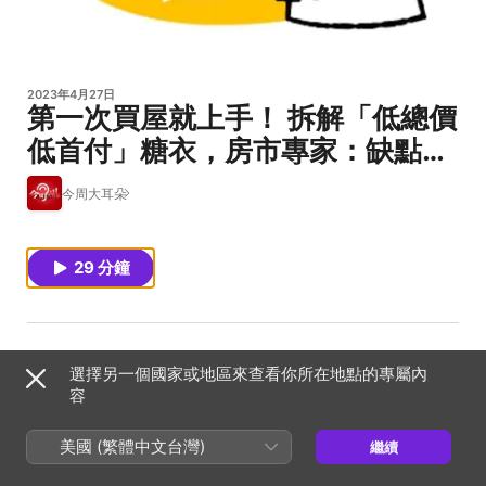
2023年4月27日
第一次買屋就上手！ 拆解「低總價
低首付」糖衣，房市專家：缺點最
少，比自己喜歡更重要 Feat.李奕
今周大耳朵
農｜毛利小姐變有房 EP4
29 分鐘
買房前要做的功課不少，首購族若想快速掌握區域行情，樂
選擇另一個國家或地區來查看你所在地點的專屬內
居創辦人李奕農提供三大觀察方向，同時也提醒買房過程
容
中，要特別留意低總價陷阱，認真檢視便宜物件下的格局、
美國 (繁體中文台灣)
繼續