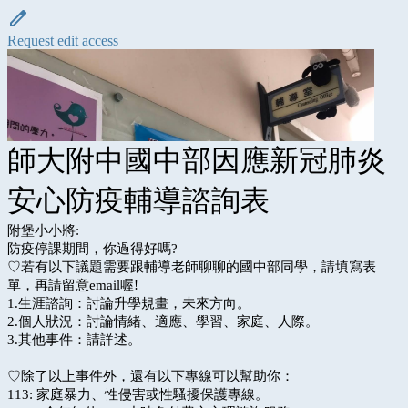
Request edit access
師大附中國中部因應新冠肺炎
安心防疫輔導諮詢表
附堡小小將:
防疫停課期間，你過得好嗎?
♡若有以下議題需要跟輔導老師聊聊的國中部同學，請填寫表
單，再請留意email喔!
1.生涯諮詢：討論升學規畫，未來方向。
2.個人狀況：討論情緒、適應、學習、家庭、人際。
3.其他事件：請詳述。
♡除了以上事件外，還有以下專線可以幫助你：
113: 家庭暴力、性侵害或性騷擾保護專線。