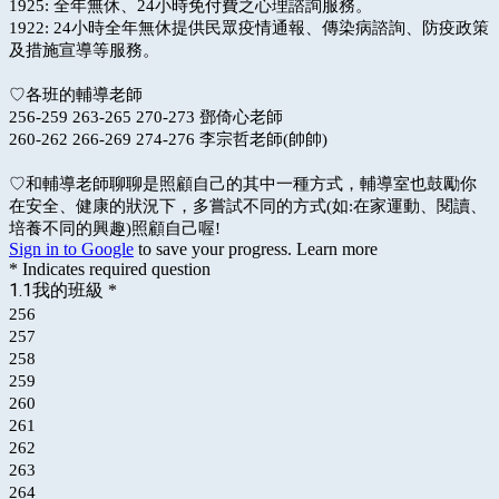
1925: 全年無休、24小時免付費之心理諮詢服務。
1922: 24小時全年無休提供民眾疫情通報、傳染病諮詢、防疫政策
及措施宣導等服務。
♡各班的輔導老師
256-259 263-265 270-273 鄧倚心老師
260-262 266-269 274-276 李宗哲老師(帥帥)
♡和輔導老師聊聊是照顧自己的其中一種方式，輔導室也鼓勵你
在安全、健康的狀況下，多嘗試不同的方式(如:在家運動、閱讀、
培養不同的興趣)照顧自己喔!
Sign in to Google
to save your progress.
Learn more
* Indicates required question
1.1我的班級
*
256
257
258
259
260
261
262
263
264