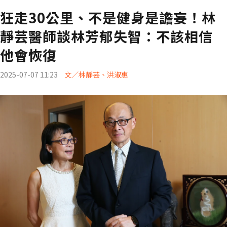
狂走30公里、不是健身是譫妄！林
靜芸醫師談林芳郁失智：不該相信
他會恢復
2025-07-07 11:23
文／林靜芸、洪淑惠