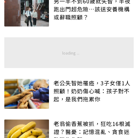
另一半不到60歲就失智，半夜
跑出門超危險…該送安養機構
或辭職照顧？
老公失智她罹癌，3子女僅1人
照顧！奶奶傷心喊：孩子對不
起，是我們拖累你
老翁偷香蕉被抓，狂吃16根滅
證？醫憂：記憶混亂、貪食迷