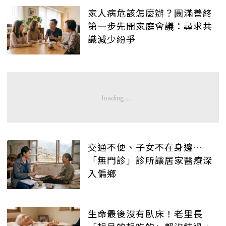
家人病危該怎麼辦？圓滿善終
第一步先開家庭會議：尋求共
識減少紛爭
交通不便、子女不在身邊…
「無門診」診所讓居家醫療深
入偏鄉
生命最後沒有臥床！老里長