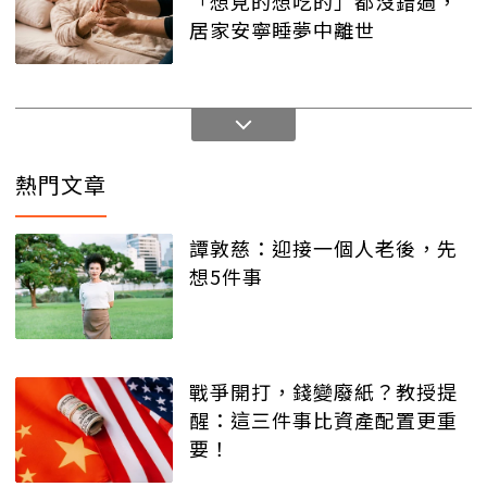
「想見的想吃的」都沒錯過，
居家安寧睡夢中離世
熱門文章
譚敦慈：迎接一個人老後，先
想5件事
戰爭開打，錢變廢紙？教授提
醒：這三件事比資產配置更重
要！