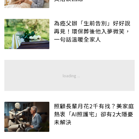
為癌父辦「生前告別」好好說
再見！環保葬後他入夢微笑，
一句話溫暖全家人
照顧長輩月花2千有找？美家庭
熱衷「AI照護宅」卻有2大隱憂
未解決