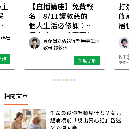
報
打造安心住的家｜裝
財
一
修前必懂！住到老的
產
一
居住規劃全攻略
先
毒生活
林黛羚
NT$2,900
NT$
深度了解
了解
原價
NT$5,600
原價
N
相關文章
生命最後你想聽見什麼？女兒
趕病榻前「說出真心話」昏迷
父落淚回應