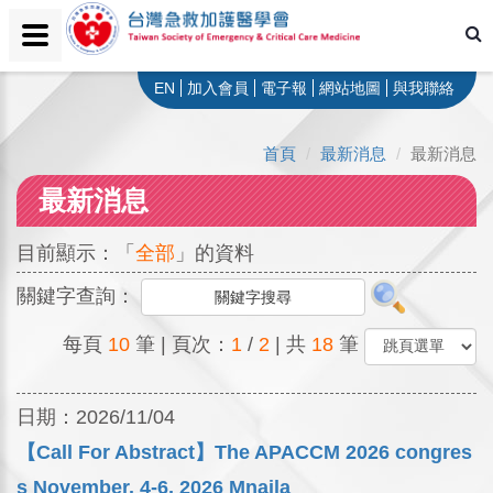
EN
加入會員
電子報
網站地圖
與我聯絡
首頁
最新消息
最新消息
最新消息
目前顯示：「
全部
」的資料
關鍵字查詢：
每頁
10
筆 | 頁次：
1
/
2
| 共
18
筆
日期：
2026/11/04
【Call For Abstract】The APACCM 2026 congres
s November. 4-6, 2026 Mnaila