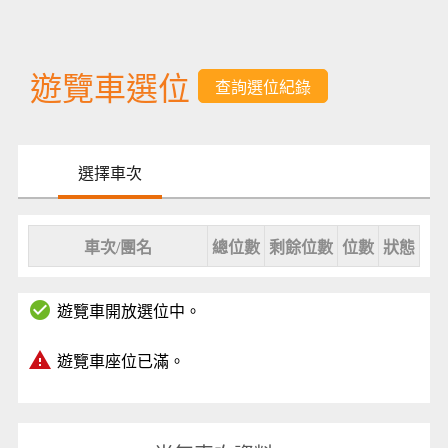
遊覽車選位
選擇車次
車次/團名
總位數
剩餘位數
位數
狀態
check_circle
遊覽車開放選位中。
warning
遊覽車座位已滿。