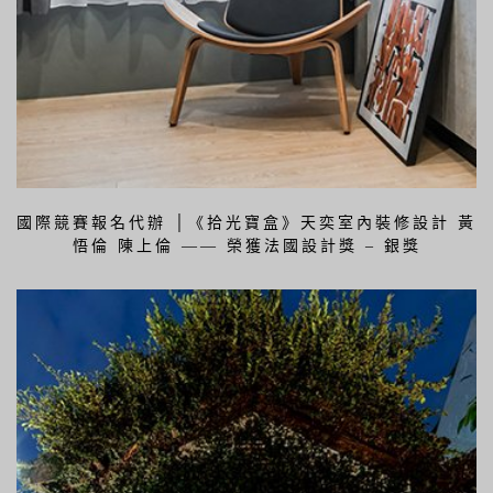
國際競賽報名代辦 │《拾光寶盒》天奕室內裝修設計 黃
悟倫 陳上倫 —— 榮獲法國設計獎 – 銀獎