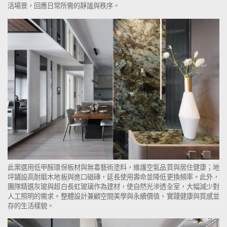
活場景，回應日常所需的靜謐與秩序。
此案選用低甲醛環保板材與無毒藝術塗料，維護空氣品質與居住健康；地
坪鋪設高耐磨木地板與進口磁磚，延長使用壽命並降低更換頻率。此外，
團隊精選灰玻與超白長虹玻璃作為建材，使自然光滲透全室，大幅減少對
人工照明的需求。整體設計兼顧空間美學與永續價值，實踐健康與質感並
存的生活樣貌。