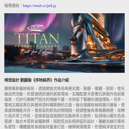
報導連結：
https://reurl.cc/jrzLjy
哩里設計 劉顓瑜《序映純界
》作品介紹
團隊重新編排格局，透過開放式佈局串連玄關、客廳、餐廳、廚房，使光
線自然流動，形塑通透舒適的居家場域。玄關配置半透奢石屏風作為迎賓
端景，巧妙化解開門見灶的視線干擾，亦保留了餐廳的適度隱私。另外，
電視主牆採黑石與藝術塗料構築簡約立面，融合隱藏收納與展示層板，使
美感與機能共存。書房區則原為封閉隔間，經調整後與客餐廳相連，並轉
化為共享工作區，促進家庭成員間的互動與多元使用。私領域以暖灰色為
基調，融合木質與金屬飾條，搭配低台臥榻與弧形設計，兼顧光線引導與
私密性。櫃體選用系統板材量身打造，線條俐落簡潔，形塑純淨安定的生