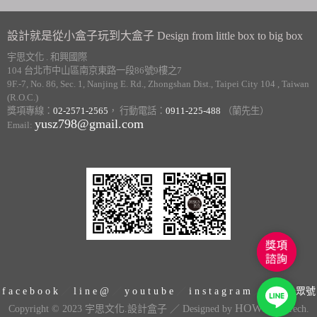
設計就是從小盒子玩到大盒子 Design from little box to big box
宇思文化 . 和興國際
104 台北市中山區南京東路一段86號9樓之7
9F.-7, No. 86, Sec. 1, Nanjing E. Rd., Zhongshan Dist., Taipei City 104 , Taiwan
(R.O.C.)
獎項專線：
02-2571-2565
， 行動電話：
0911-225-488
（蘭先生）
yusz798@gmail.com
Email:
獎
項
諮
f a c e b o o k
／
l i n e @
／
y o u t u b e
／
i n s t a g r a m
／
微信公眾號
Line
詢
HOWMAI
Copyright © 2023 宇思文化.設計盒子 ／ Designed by
Tech.