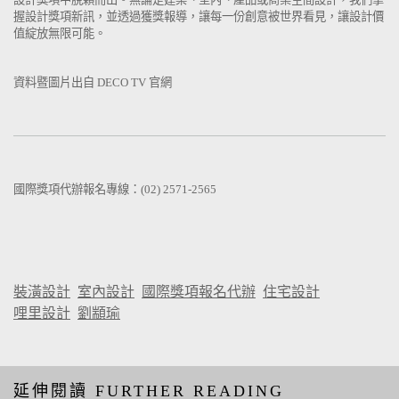
握設計獎項新訊，並透過獲獎報導，讓每一份創意被世界看見，讓設計價
值綻放無限可能。
資料暨圖片出自 DECO TV 官網
國際獎項代辦報名專線：(02) 2571-2565
裝潢設計
室內設計
國際獎項報名代辦
住宅設計
哩里設計
劉顓瑜
延伸閱讀 FURTHER READING