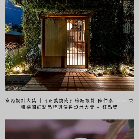
室內設計大獎 │《正義燒肉》締結設計 陳仲彥 —— 榮
獲德國紅點品牌與傳達設計大獎 – 紅點獎