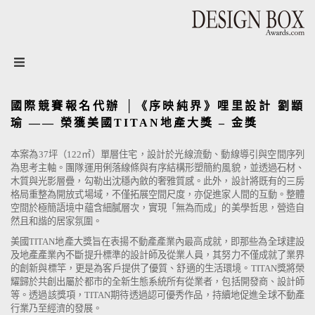
設計盒子DESIGN BOX
國際競賽報名代辦 │《序映純界》哩里設計 劉顓
瑜 —— 榮獲美國TITAN地產大獎 – 金獎
本案為37坪（122㎡）單層住宅，設計於光線流動、動線導引與空間序列
為思考主軸。團隊運用俐落線條與有序結構形塑簡約風貌，並透過石材、
木質與光影層疊，勾勒出沈穩內斂的奢雅質感。此外，設計將既有的三房
格局重整為開放式場域，不僅拓展空間尺度，亦促進家人間的互動。整體
空間於極簡語境中蘊含細膩層次，實現「無為而成」的美學哲思，營造自
然且和諧的居家氛圍。
美國TITAN地產大獎旨在表揚不動產產業內最高成就，即那些為全球建設
及地產產業內不斷提升標準的設計師及從業人員，其努力不僅成就了業界
的創新與標竿，更是為客戶提供了優質、舒適的生活環境。TITAN獎將榮
耀歸於共創出屬於都市的全新生態系統所有從業者，包括開發商、設計師
等。透過該獎項，TITAN期待透過認可優秀作品，持續地促進全球不動產
行業乃至經濟的發展。