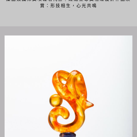
賞：形技相生，心光共鳴