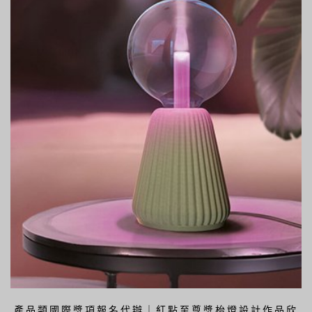
產品類國際獎項報名代辦｜紅點至尊獎枱燈設計作品欣