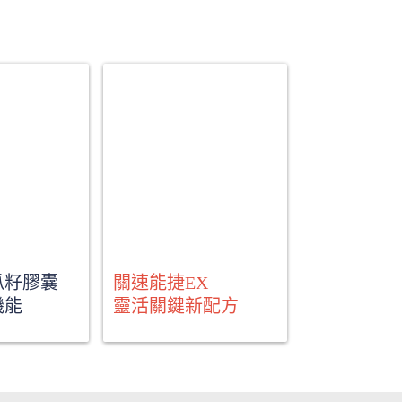
Apogen
籽膠囊

關速能捷EX

囊

機能
高含量美國
蛋白