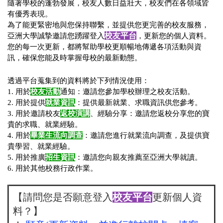
隨著學校的蓬勃發展，校友人數日益壯大，校友們在各領域皆
有優秀表現。
為了能更緊密地與您保持聯繫，並提供您更完善的校友服務，
校友平台
亞洲大學
誠摯邀請您踴躍登入
，更新您的個人資料。
您的每一次更新，都將幫助學校更順暢地傳遞各項活動與資
訊，確保您能及時掌握母校的最新動態。
透過平台蒐集到的資料將於下列情況使用：
1. 用於
校友活動
通知：邀請您參加學校辦理之校友活動。
2. 用於提供
就業資訊
：提供最新就業、求職資訊供您參考。
3. 用於邀請校友
返校演講
、經驗分享：邀請您返校分享您的寶
貴的求職、就業經驗。
4. 用於
畢業生流向調查
：邀請您進行就業流向調查，及提供寶
貴學習、就業經驗。
5. 用於推廣
招生資訊
：邀請您向親友推薦至亞洲大學就讀。
6. 用於其他校務行政作業。
【請問您是否願意登入
校友平台
更新個人資
料？】