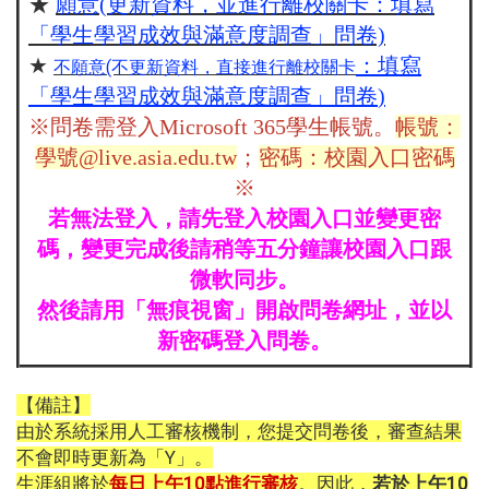
★
願意(更新資料，並進行離校關卡：填寫
「學生學習成效與滿意度調查」問卷)
★
：填寫
不願意(不更新資料，直接進行離校關卡
「學生學習成效與滿意度調查」問卷
)
※問卷
需登入
Microsoft 365學生帳號。
帳號：
學號@live.asia.edu.tw
；
密碼：校園入口密碼
※
若無法登入，請先登入校園入口並變更密
碼，變更完成後請稍等五分鐘讓校園入口跟
微軟同步。
然後請用「無痕視窗」開啟問卷網址，並以
新密碼登入問卷。
【備註】
由於系統採用人工審核機制，您提交問卷後，審查結果
不會即時更新為「Y」。
生涯組將於
每日上午10點進行審核
。因此，
若於上午10