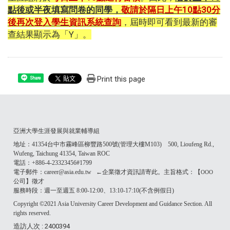
點後或半夜填寫問卷的同學，
敬
請於隔日上午10點30分
後再次登入學生資訊系統查詢
，屆時即可看到最新的審
查結果顯示為「Y」。
Print this page
Share
亞洲大學生涯發展與就業輔導組
地址：41354台中市霧峰區柳豐路500號(管理大樓M103) 500, Lioufeng Rd.,
Wufeng, Taichung 41354, Taiwan ROC
電話：+886-4-23323456#1799
電子郵件：career@asia.edu.tw ←企業徵才資訊請寄此。主旨格式：【
OOO
公司】徵才
服務時段：週一至週五 8:00-12:00、13:10-17:10(不含例假日)
Copyright ©2021 Asia University Career Development and Guidance Section. All
rights reserved.
造訪人次 : 2400394