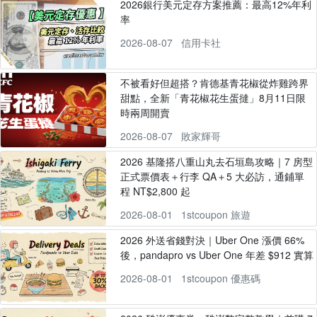
2026銀行美元定存方案推薦：最高12%年利
率
2026-08-07
信用卡社
不被看好但超搭？肯德基青花椒從炸雞跨界
甜點，全新「青花椒花生蛋撻」8月11日限
時兩周開賣
2026-08-07
敗家輝哥
2026 基隆搭八重山丸去石垣島攻略｜7 房型
正式票價表＋行李 QA＋5 大必訪，通鋪單
程 NT$2,800 起
2026-08-01
1stcoupon 旅遊
2026 外送省錢對決｜Uber One 漲價 66%
後，pandapro vs Uber One 年差 $912 實算
2026-08-01
1stcoupon 優惠碼