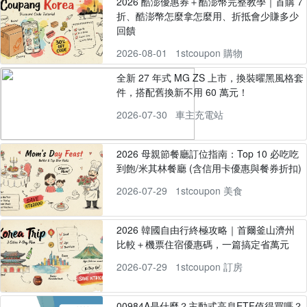
2026 酷澎優惠券＋酷澎幣完整教學｜首購 7
折、酷澎幣怎麼拿怎麼用、折抵會少賺多少
回饋
2026-08-01
1stcoupon 購物
全新 27 年式 MG ZS 上市，換裝曜黑風格套
件，搭配舊換新不用 60 萬元！
2026-07-30
車主充電站
2026 母親節餐廳訂位指南：Top 10 必吃吃
到飽/米其林餐廳 (含信用卡優惠與餐券折扣)
2026-07-29
1stcoupon 美食
2026 韓國自由行終極攻略｜首爾釜山濟州
比較＋機票住宿優惠碼，一篇搞定省萬元
2026-07-29
1stcoupon 訂房
00984A是什麼？主動式高息ETF值得買嗎？