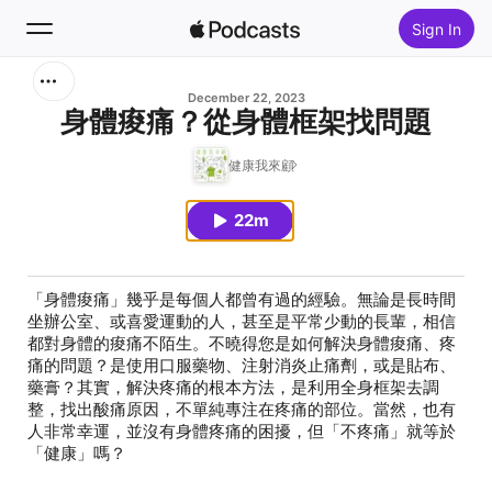
Sign In
Search
December 22, 2023
身體痠痛？從身體框架找問題
Home
健康我來顧
New
22m
Top Charts
「身體痠痛」幾乎是每個人都曾有過的經驗。無論是長時間
坐辦公室、或喜愛運動的人，甚至是平常少動的長輩，相信
都對身體的痠痛不陌生。不曉得您是如何解決身體痠痛、疼
痛的問題？是使用口服藥物、注射消炎止痛劑，或是貼布、
藥膏？其實，解決疼痛的根本方法，是利用全身框架去調
整，找出酸痛原因，不單純專注在疼痛的部位。當然，也有
人非常幸運，並沒有身體疼痛的困擾，但「不疼痛」就等於
「健康」嗎？