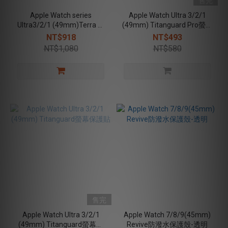
售完
Apple Watch series
Apple Watch Ultra 3/2/1
Ultra3/2/1 (49mm)Terra 荒
(49mm) Titanguard Pro螢幕
野極境錶殼
保護貼
NT$918
NT$493
NT$1,080
NT$580
售完
Apple Watch Ultra 3/2/1
Apple Watch 7/8/9(45mm)
(49mm) Titanguard螢幕保
Revive防潑水保護殼-透明