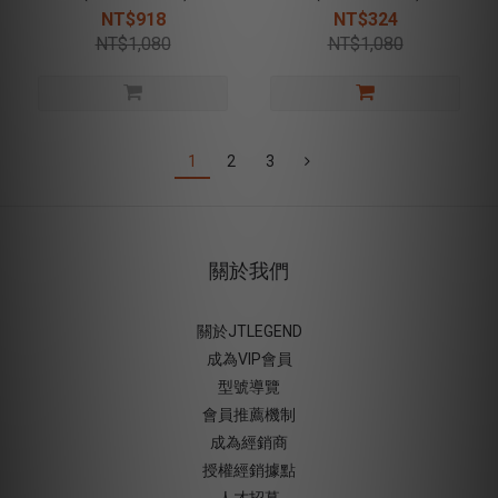
磁吸錶帶 - 黑
磁吸錶帶 - 灰橘
NT$918
NT$324
NT$1,080
NT$1,080
1
2
3
關於我們
關於JTLEGEND
成為VIP會員
型號導覽
會員推薦機制
成為經銷商
授權經銷據
點