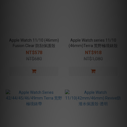
Apple Watch 11/10 (46mm)
Apple Watch series 11/10
Fusion Clear 防刮保護殼
(46mm)Terra 荒野極境錶殼
NT$578
NT$918
NT$680
NT$1,080