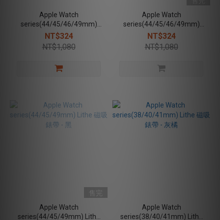
售完
Apple Watch
Apple Watch
series(44/45/46/49mm)
series(44/45/46/49mm)
Lithe 磁吸錶帶 - 藍
Lithe 磁吸錶帶 - 灰橘
NT$324
NT$324
NT$1,080
NT$1,080
售完
Apple Watch
Apple Watch
series(44/45/49mm) Lithe
series(38/40/41mm) Lithe