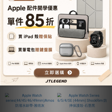
Apple Watch
Apple Watch
series(44/45/46/49mm)Matrix
series(44/45/46/49mm)Amos
防潑水錶帶-淺灰
防潑水錶帶-粉
NT$432
NT$432
NT$1,080
NT$1,080