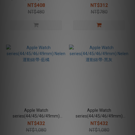
護貼
NT$408
NT$312
NT$480
NT$780
Apple Watch
Apple Watch
series(44/45/46/49mm)
series(44/45/46/49mm)
Nelen 運動錶帶-藍橘
Nelen 運動錶帶-黑灰
NT$432
NT$432
NT$1,080
NT$1,080