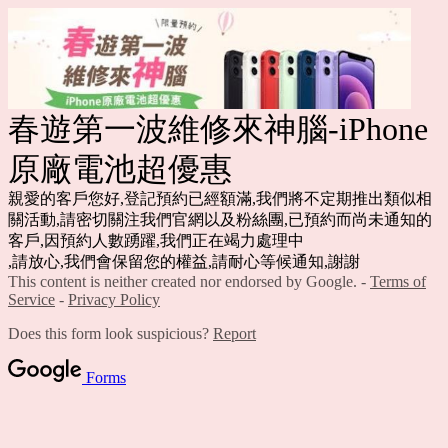
春遊第一波維修來神腦-iPhone
原廠電池超優惠
親愛的客戶您好,登記預約已經額滿,我們將不定期推出類似相
關活動,請密切關注我們官網以及粉絲團,已預約而尚未通知的
客戶,因預約人數踴躍,我們正在竭力處理中
,請放心,我們會保留您的權益,請耐心等候通知,謝謝
This content is neither created nor endorsed by Google. -
Terms of
Service
-
Privacy Policy
Does this form look suspicious?
Report
Forms