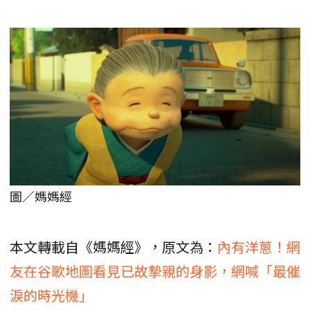
圖／媽媽經
本文轉載自《媽媽經》，原文為：
內有洋蔥！網
友在谷歌地圖看見已故摯親的身影，網喊「最催
淚的時光機」