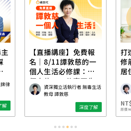
遺
報
打造安心住的家｜裝
財
一
修前必懂！住到老的
產
一
居住規劃全攻略
先
毒生活
林黛羚
NT$2,900
NT$
深度了解
了解
原價
NT$5,600
原價
N