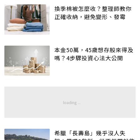
換季棉被怎麼收？整理師教你
正確收納，避免變形、發霉
本金50萬，45歲想存股來得及
嗎？4步驟投資心法大公開
希臘「長壽島」幾乎沒人失