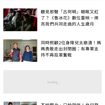
聽見那聲「古阿明」眼眶又紅
了？《魯冰花》數位重映，擦
亮我們共同走過的人生歲月
同時照顧2位身障兒太崩潰！媽
媽勇敢走出封閉圈：有專業支
持不再孤軍奮戰
不給壓力、只給陪伴！女兒登