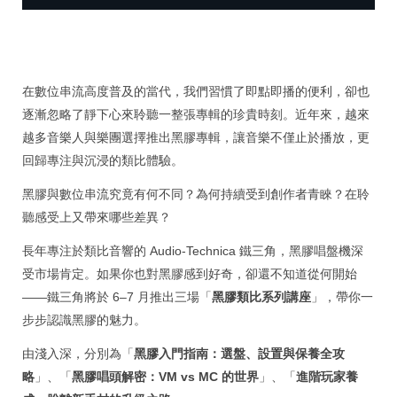
在數位串流高度普及的當代，我們習慣了即點即播的便利，卻也
逐漸忽略了靜下心來聆聽一整張專輯的珍貴時刻。近年來，越來
越多音樂人與樂團選擇推出黑膠專輯，讓音樂不僅止於播放，更
回歸專注與沉浸的類比體驗。
黑膠與數位串流究竟有何不同？為何持續受到創作者青睞？在聆
聽感受上又帶來哪些差異？
長年專注於類比音響的 Audio-Technica 鐵三角，黑膠唱盤機深
受市場肯定。如果你也對黑膠感到好奇，卻還不知道從何開始
——鐵三角將於 6–7 月推出三場「
黑膠類比系列講座
」，帶你一
步步認識黑膠的魅力。
由淺入深，分別為「
黑膠入門指南：選盤、設置與保養全攻
略
」、「
黑膠唱頭解密：VM vs MC 的世界
」、「
進階玩家養