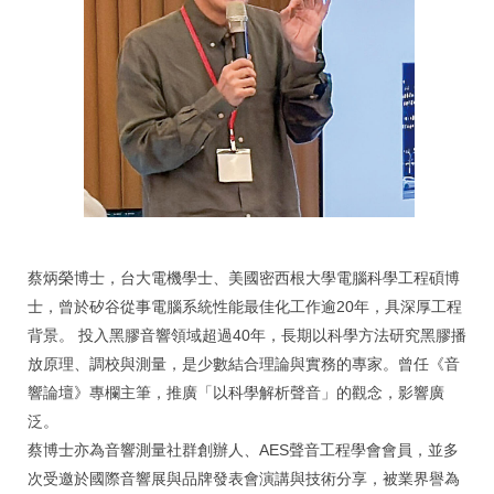
蔡炳榮博士，台大電機學士、美國密西根大學電腦科學工程碩博
士，曾於矽谷從事電腦系統性能最佳化工作逾20年，具深厚工程
背景。 投入黑膠音響領域超過40年，長期以科學方法研究黑膠播
放原理、調校與測量，是少數結合理論與實務的專家。曾任《音
響論壇》專欄主筆，推廣「以科學解析聲音」的觀念，影響廣
泛。
蔡博士亦為音響測量社群創辦人、AES聲音工程學會會員，並多
次受邀於國際音響展與品牌發表會演講與技術分享，被業界譽為