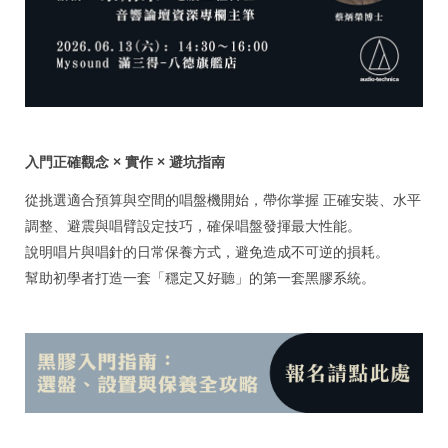
入門正確觀念 × 實作 × 避坑指南
從挑選適合預算與空間的唱盤機開始，帶你掌握 正確安裝、水平
調整、避震與唱臂設定技巧，確保唱盤發揮最大性能。
說明唱片與唱針的日常保養方式，避免造成不可逆的損耗。
幫助初學者打造一套「穩定又好聽」的第一套黑膠系統。