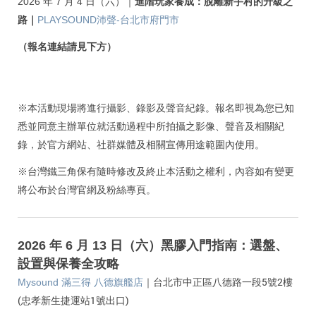
2026 年 7 月 4 日（六）
｜
進階玩家養成：脫離新手村的升級之
路｜
PLAYSOUND沛聲-台北市府門市
（報名連結請見下方）
※本活動現場將進行攝影、錄影及聲音紀錄。
報名即視為您已知
悉並同意主辦單位就活動過程中所拍攝之影像、聲音及相關紀
錄，於官方網站、社群媒體及相關宣傳用途範圍內使用。
※台灣鐵三角保有隨時修改及終止本活動之權利，內容如有變更
將公布於台灣官網及粉絲專頁。
2026 年 6 月 13 日（六）黑膠入門指南：選盤、
設置與保養全攻略
｜台北市中正區八德路一段5號2樓
Mysound 滿三得 八德旗艦店
(忠孝新生捷運站1號出口)