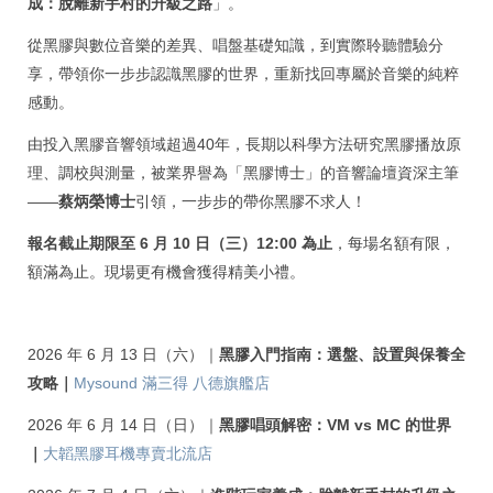
成：脫離新手村的升級之路
」。
從黑膠與數位音樂的差異、唱盤基礎知識，到實際聆聽體驗分
享，帶領你一步步認識黑膠的世界，重新找回專屬於音樂的純粹
感動。
由投入黑膠音響領域超過40年，長期以科學方法研究黑膠播放原
理、調校與測量，被業界譽為「黑膠博士」的音響論壇資深主筆
——
蔡炳榮博士
引領，一步步的帶你黑膠不求人！
報名截止期限至 6 月 10 日（三）12:00 為止
，每場名額有限，
額滿為止。現場更有機會獲得精美小禮。
2026 年 6 月 13 日（六）｜
黑膠入門指南：選盤、設置與保養全
攻略｜
Mysound 滿三得 八德旗艦店
2026 年 6 月 14 日（日）
｜
黑膠唱頭解密：VM vs MC 的世界
｜
大韜黑膠耳機專賣北流店