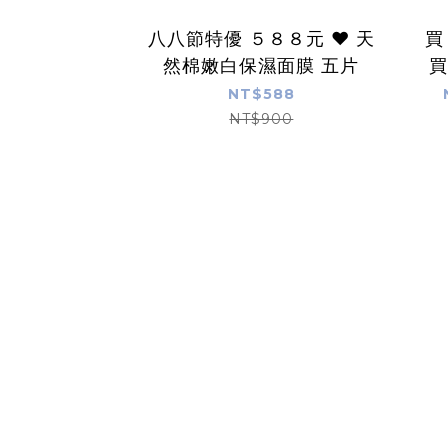
八八節特優 ５８８元 ❤️ 天
買
然棉嫩白保濕面膜 五片
買
NT$588
NT$900