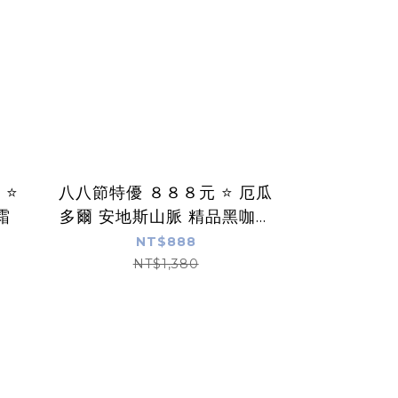
八八節特優 ８８８元 ⭐️ 厄瓜
霜
多爾 安地斯山脈 精品黑咖啡
濾掛包 20杯/袋
NT$888
NT$1,380