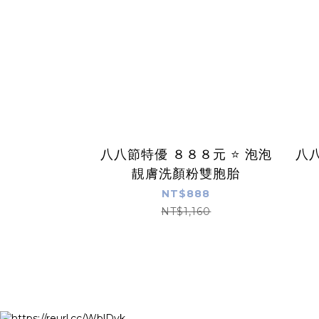
八八節特優 ８８８元 ⭐️ 泡泡
八八
靚膚洗顏粉雙胞胎
NT$888
NT$1,160