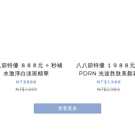
節特優 ８８８元 ⭐️ 秒補
八八節特優 １９８８元 ⭐️
水激淨白淡斑精華
PDRN 光波胜肽美顏
NT$888
NT$1,988
NT$1,699
NT$2,980
查看更多