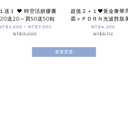
１送１ ❤️ 時空活妍膠囊
超值２＋１❤️黃金奢華
20送20～買50送50粒
霜＋ＰＤＲＮ光波胜肽
霜＋手提化妝包
NT$3,000 ~ NT$7,500
NT$4,200
NT$15,000
NT$8,112
查看更多