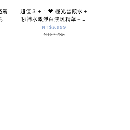
亮麗
超值３＋１❤️ 極光雪顏水＋
美顏
秒補水激淨白淡斑精華＋玫
瑰漾白青春露＋手提化妝包
NT$3,999
NT$7,285